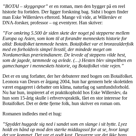
”BOTAI – skyggespor”
er en roman, men den bygger på en reel
historie fra fortiden. Der ligger forskning bag. Sidst i bogen finder
man Eske Willerslevs efterord. Mange vil vide, at Willerslev er
DNA-forsker, professor – og eventyrer. Han skriver:
”For omkring 5.500 år siden skete der noget på stepperne mellem
Europa og Asien, som kom til at forandre menneskets historie for
altid: Botaifolket tæmmede hesten. Botaifolket var et bronzealderfolk
med en forholdsvis simpel livsstil, der mindede meget om
Nordamerikas prærieindianere. De levede af steppens vilde hest,
som de jagede, tæmmede og avlede. (…) Hesten blev simpelthen en
gamechanger i menneskets historie, og Botaifolket viste vejen.”
Det er en ung forfatter, der her debuterer med bogen om Botaifolket.
Leonora van Deurs er årgang 2004, hun har gennem hele skoletiden
været engageret i debatter om klima, naturfag og samfundsforhold.
Nu har hun, inspireret af et praktikophold hos Eske Willerslev, da
hun som 15-årig skulle i erhvervspraktik, fået en stor interesse for
Botaifolket. Det er dette fjerne folk, hun skriver en roman om.
Romanen indledes med et hug:
”Spyddet huggede sig ned i sandet som en slange i sit bytte. Lyez
holdt en hånd op mod den stærke middagssol for at se, hvor langt
det var kommet. Det var et godt kast. Desværre var det ikke hans