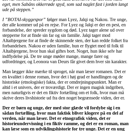
eget, men Sabáns okkerrøde spyd, som sad naglet fast i jorden langt
ude på steppen.”
I ”BOTAI-skyggespor”
følger man Lyez, Jalqi og Nakou. Tre unge,
der alle kommer ud på en rejse. For Lyez og Jalqi er der en pest, en
forbandelse, der spreder sygdom og død. Lyez tager alene ud over
stepperne for at finde sin far og sin familie. Jalqi tager mod
Altaibjergene for at finde de skinnende sten, der kan redde folket fra
forbandelsen. Nakou er uden familie, hun er flygtet med til folk til
Altaibjergene, hvor hun skal giftes bort. Noget, hun ikke selv har
indflydelse på. De tre unge møder mange, mange farer og
udfordringer, og Leonora van Deurs får givet dem hver sin karakter.
Man lægger ikke mærke til sproget, når man læser romanen. Det er
en kvalitet i denne roman, hvor det i høj grad er handlingen og de
historiske (etnologiske) fakta, der er omdrejningspunktet. Man er
altid i et univers, der er troværdigt. Der er ingen magisk indgriben,
men naturligvis er det en fiktiv fortælling om et folk, hvor man må
skrive deres livshistorie ud fra den noget begrænsede viden, der er.
Der er børn og unge, der med stor glæde vil fordybe sig i en
sådan fortælling, hvor man faktisk bliver klogere på en del af
verden, når man læser. Det er etnografisk viden, det er
historieundervisning i en fiktiv ramme, og det er en roman, man
kan læse som en udviklingshistorie for tre unge. Det er en ung