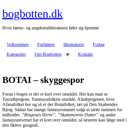
Videre
til
bogbotten.dk
indhold
Hvor børne- og ungdomslitteraturen føler sig hjemme
Velkommen
Forfattere
Illustratorer
Forlag
Kategorier
Om Bogbotten
Kontakt
BOTAI – skyggespor
Foran i bogen er der et kort over området. Her kan man se
Tayralbjergene, Yamnayafolkets område, Altaibjergenen, hvor
Afanafolket bor og så er der Botaifolket, tæt på Den Skabendes
Bjerg. Sådan har mange fantasyromaner valgt at sætte rammen for
indholdet.
”Ringenes Herre”
,
”Skammerens Datter”
og andre
fantasyuniverset har et kort over området, så læseren kan følge med i
den fiktive geografi.