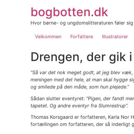
Videre
bogbotten.dk
til
indhold
Hvor børne- og ungdomslitteraturen føler si
Velkommen
Forfattere
Illustratorer
Drengen, der gik 
”Så var det nok meget godt, at jeg blev væk,
meningen med det hele, at man skal hygge sig
og smilede på den måde, som hun plejede.”
Sådan slutter eventyret:
”Pigen, der fandt me
tapetet. Og andre eventyr fra
Slumrestrup”.
Thomas Korsgaard er forfatteren, Karla Nor H
fortællingen om forfatteren, der så inderligt ge