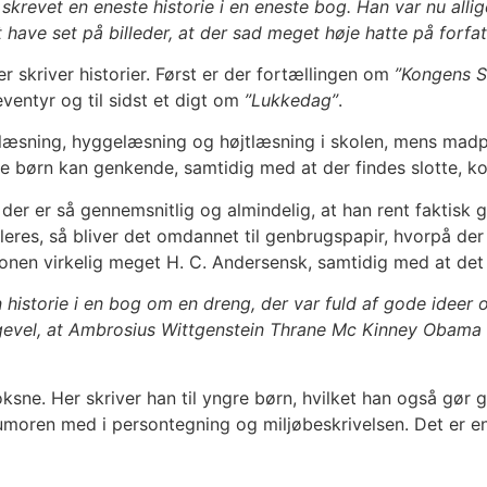
skrevet en eneste historie i en eneste bog. Han var nu allig
 have set på billeder, at der sad meget høje hatte på forfat
er skriver historier. Først er der fortællingen om
”Kongens S
entyr og til sidst et digt om
”Lukkedag”
.
atlæsning, hyggelæsning og højtlæsning i skolen, mens madpa
ste børn kan genkende, samtidig med at der findes slotte, k
der er så gennemsnitlig og almindelig, at han rent faktisk 
eres, så bliver det omdannet til genbrugspapir, hvorpå der 
tionen virkelig meget H. C. Andersensk, samtidig med at det 
istorie i en bog om en dreng, der var fuld af gode ideer o
igevel, at Ambrosius Wittgenstein Thrane Mc Kinney Obama
sne. Her skriver han til yngre børn, hvilket han også gør go
 humoren med i persontegning og miljøbeskrivelsen. Det er e