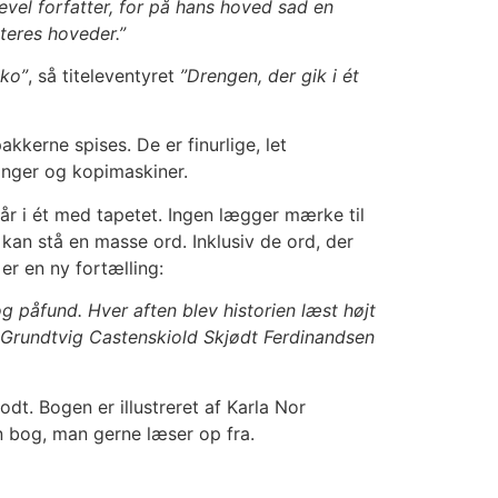
evel forfatter, for på hans hoved sad en
teres hoveder.”
ko”
, så titeleventyret
”Drengen, der gik i ét
kkerne spises. De er finurlige, let
onger og kopimaskiner.
går i ét med tapetet. Ingen lægger mærke til
kan stå en masse ord. Inklusiv de ord, der
er en ny fortælling:
g påfund. Hver aften blev historien læst højt
 Grundtvig Castenskiold Skjødt Ferdinandsen
dt. Bogen er illustreret af Karla Nor
n bog, man gerne læser op fra.