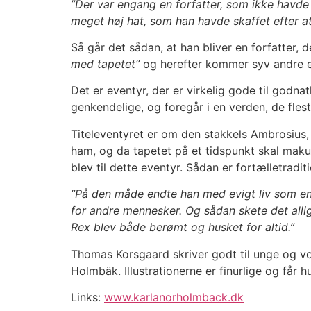
”Der var engang en forfatter, som ikke havde 
meget høj hat, som han havde skaffet efter at
Så går det sådan, at han bliver en forfatter, d
med tapetet”
og herefter kommer syv andre ev
Det er eventyr, der er virkelig gode til godn
genkendelige, og foregår i en verden, de fle
Titeleventyret er om den stakkels Ambrosius, 
ham, og da tapetet på et tidspunkt skal makul
blev til dette eventyr. Sådan er fortælletradi
”På den måde endte han med evigt liv som en h
for andre mennesker. Og sådan skete det all
Rex blev både berømt og husket for altid.”
Thomas Korsgaard skriver godt til unge og vok
Holmbäk. Illustrationerne er finurlige og får
Links:
www.karlanorholmback.dk