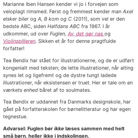
Marianne Iben Hansen kender vi jo i forvejen som
veloplagt rimsmed. Først og fremmest kender man
Axel
elsker biler
og
A, B kom og C
(2011), som vel er den
bedste ABC, siden
Halfdans ABC
fra 1967. I år
udkommer, ud over
Fuglen,
Av, det gør nas
og
Violinspilleren
.
Sikken et år for denne pragtfulde
forfatter!
Tea Bendix har stået for illustrationerne, og de er udført
kongenialt med teksten; de lette illustrationer, når alting
synes let og ligefremt og de dystre tungt ladede
illustrationer, når eksistensen er truet. Her er tale om en
værkets enhed
båret af to soulmates.
Tea Bendix er uddannet fra Danmarks designskole, har
gået på forfatterskolen for børnelitteratur og har egen
tegnestue.
Advarsel: Fuglen bør
ikke
læses sammen med helt
små børn, heller ikke i indskolingen.