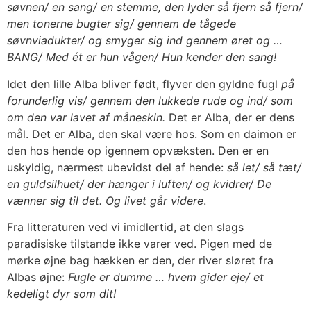
søvnen/ en sang/ en stemme, den lyder så fjern så fjern/
men tonerne bugter sig/ gennem de tågede
søvnviadukter/ og smyger sig ind gennem øret og …
BANG/ Med ét er hun vågen/ Hun kender den sang!
Idet den lille Alba bliver født, flyver den gyldne fugl
på
forunderlig vis/
gennem den lukkede rude og ind/ som
om den var lavet af måneskin.
Det er Alba, der er dens
mål. Det er Alba, den skal være hos. Som en daimon er
den hos hende op igennem opvæksten. Den er en
uskyldig, nærmest ubevidst del af hende:
så let/ så tæt/
en guldsilhuet/ der hænger i luften/ og kvidrer/ De
vænner sig til det. Og livet går videre
.
Fra litteraturen ved vi imidlertid, at den slags
paradisiske tilstande ikke varer ved. Pigen med de
mørke øjne bag hækken er den, der river sløret fra
Albas øjne:
Fugle er dumme … hvem gider eje/ et
kedeligt dyr som dit!