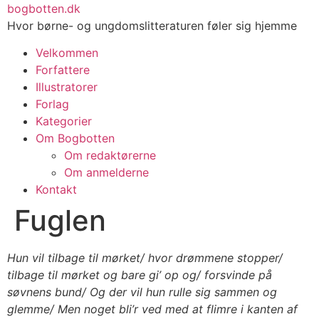
Videre
bogbotten.dk
til
Hvor børne- og ungdomslitteraturen føler sig hjemme
indhold
Velkommen
Forfattere
Illustratorer
Forlag
Kategorier
Om Bogbotten
Om redaktørerne
Om anmelderne
Kontakt
Fuglen
Hun vil tilbage til mørket/ hvor drømmene stopper/
tilbage til mørket og bare gi’ op og/ forsvinde på
søvnens bund/ Og der vil hun rulle sig sammen og
glemme/ Men noget bli’r ved med at flimre i kanten af