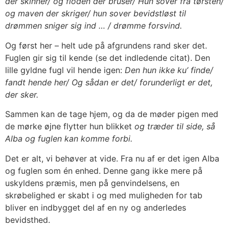
der skinner/ og floden der bruser/ Hun sover fra tørsten/
og maven der skriger/ hun sover bevidstløst til
drømmen sniger sig ind … / drømme forsvind.
Og først her – helt ude på afgrundens rand sker det.
Fuglen gir sig til kende (se det indledende citat). Den
lille gyldne fugl vil hende igen:
Den hun ikke ku’ finde/
fandt hende her/ Og sådan er det/ forunderligt er det,
der sker.
Sammen kan de tage hjem, og da de møder pigen med
de mørke øjne flytter hun blikket
og træder til side, så
Alba og fuglen kan komme forbi.
Det er alt, vi behøver at vide. Fra nu af er det igen Alba
og fuglen som én enhed. Denne gang ikke mere på
uskyldens præmis, men på genvindelsens, en
skrøbelighed er skabt i og med muligheden for tab
bliver en indbygget del af en ny og anderledes
bevidsthed.