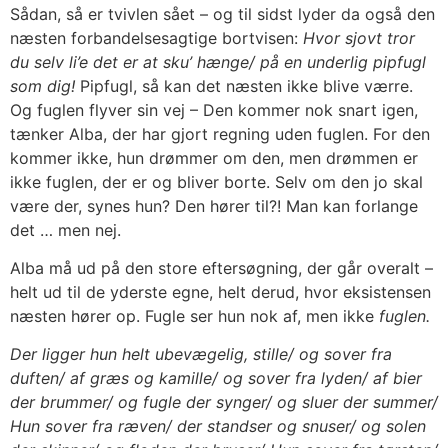
Sådan, så er tvivlen sået – og til sidst lyder da også den
næsten forbandelsesagtige bortvisen:
Hvor sjovt tror
du selv li’e det er at sku’ hænge/ på en underlig pipfugl
som dig!
Pipfugl, så kan det næsten ikke blive værre.
Og fuglen flyver sin vej – Den kommer nok snart igen,
tænker Alba, der har gjort regning uden fuglen. For den
kommer ikke, hun drømmer om den, men drømmen er
ikke fuglen, der er og bliver borte. Selv om den jo skal
være der, synes hun? Den hører til?! Man kan forlange
det … men nej.
Alba må ud på den store eftersøgning, der går overalt –
helt ud til de yderste egne, helt derud, hvor eksistensen
næsten hører op. Fugle ser hun nok af, men ikke
fuglen.
Der ligger hun helt ubevægelig, stille/ og sover fra
duften/ af græs og kamille/ og sover fra lyden/ af bier
der brummer/ og fugle der synger/ og sluer der summer/
Hun sover fra ræven/ der standser og snuser/ og solen