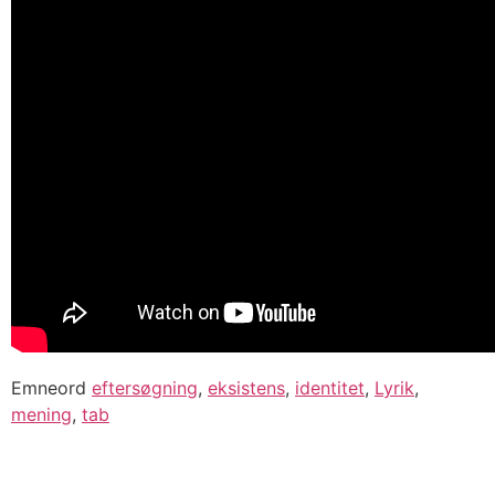
Emneord
eftersøgning
,
eksistens
,
identitet
,
Lyrik
,
mening
,
tab