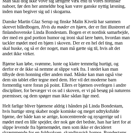
Man skal dog ikke vove sig længere væk end til vores nordiske
naboer, før den her anmeldte bog kan være ganske nyttig læsning,
inden man begiver sig ud i skogarna.
Danske Martin Glaz Serup og finske Malin Kivelä har sammen
skrevet billedbogen,
Hvis du møder en bjørn
, der er fint illustreret af
finlandssvenske Linda Bondestam. Bogen er et nordisk samarbejde,
der med en god portion humor og ironi skal lære børn, hvordan man
tackler mødet med en bjørn i skoven. Der er en hel del ting, man
skal huske, og så er der noget, man må gætte sig til, hvis alt det
andet ikke virker.
Bjørne kan løbe, svømme, lunte og klatre temmelig hurtigt, og
derfor er de ikke så nemme at slippe væk fra. I stedet kan man
tilbyde dem honning eller anden mad. Måske kan man også vise
dem sin tablet eller tegne med dem. Her vil det moderne barn
formentlig være foran på point. Ellers er bjørnen overlegen i andre
discipliner, for bevæger vi os ud i skoven, er vi på besøg på naturens
præmisser, og dem spøger man ikke sådan lige med.
Helt farlige bliver bjørnene aldrig i hånden på Linda Bondestam,
hvis hurtige streg skaber nogle komiske og meget udtryksfulde
bjørne, der både kan se arrige, koncentrerede og nysgerrige ud i
mødet med en lille spejder, der nok gør det bedste, han har lært for at
slippe levende fra bjørnemødet, men som ikke er decideret
skræmmende for en fuldvoksen, skandinavisk bamse. Bondestams