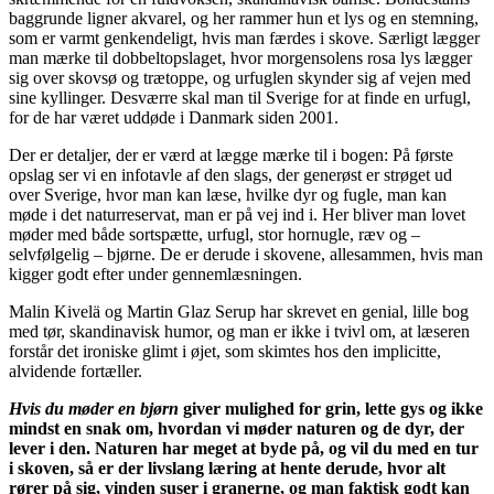
baggrunde ligner akvarel, og her rammer hun et lys og en stemning,
som er varmt genkendeligt, hvis man færdes i skove. Særligt lægger
man mærke til dobbeltopslaget, hvor morgensolens rosa lys lægger
sig over skovsø og trætoppe, og urfuglen skynder sig af vejen med
sine kyllinger. Desværre skal man til Sverige for at finde en urfugl,
for de har været uddøde i Danmark siden 2001.
Der er detaljer, der er værd at lægge mærke til i bogen: På første
opslag ser vi en infotavle af den slags, der generøst er strøget ud
over Sverige, hvor man kan læse, hvilke dyr og fugle, man kan
møde i det naturreservat, man er på vej ind i. Her bliver man lovet
møder med både sortspætte, urfugl, stor hornugle, ræv og –
selvfølgelig – bjørne. De er derude i skovene, allesammen, hvis man
kigger godt efter under gennemlæsningen.
Malin Kivelä og Martin Glaz Serup har skrevet en genial, lille bog
med tør, skandinavisk humor, og man er ikke i tvivl om, at læseren
forstår det ironiske glimt i øjet, som skimtes hos den implicitte,
alvidende fortæller.
Hvis du møder en bjørn
giver mulighed for grin, lette gys og ikke
mindst en snak om, hvordan vi møder naturen og de dyr, der
lever i den. Naturen har meget at byde på, og vil du med en tur
i skoven, så er der livslang læring at hente derude, hvor alt
rører på sig, vinden suser i granerne, og man faktisk godt kan