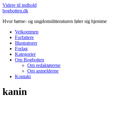
Videre til indhold
bogbotten.dk
Hvor børne- og ungdomslitteraturen føler sig hjemme
Velkommen
Forfattere
Illustratorer
Forlag
Kategorier
Om Bogbotten
Om redaktørerne
Om anmelderne
Kontakt
kanin