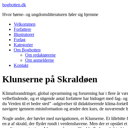
Videre
bogbotten.dk
til
Hvor børne- og ungdomslitteraturen føler sig hjemme
indhold
Velkommen
Forfattere
Illustratorer
Forlag
Kategorier
Om Bogbotten
Om redaktørerne
Om anmelderne
Kontakt
Klunserne på Skraldøen
Klimaforandringer, global opvarmning og forurening har i flere år vær
velbefindende, og et stigende antal forfattere har bidraget med fag- og 
du Verden til et bedre sted” -udgivelser til didaktiserende klima-fo
navigere igennem misinformation og ændre den kurs, de nuværende bes
Nogle andre, der bøvler med navigationen, er Klunserne. Et lillebitte 
en ø af skrald, der flyder rundt i verdenshavene. Men der er opstået e