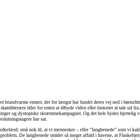
et brandvarme emner, der for længst har fundet deres vej ned i børnelitt
skønlitterære titler for enten at tilbyde viden eller historier at tale u
rtællinger og dystopiske skræmmekampagner. Og det hele bydes hjertelig
lutningstagere har sat.
folkefærd; små nok til, at vi mennesker – eller ”langbenede” som vi kald
t problem. De langbenede smider så meget affald i havene, at Flaskebjerge