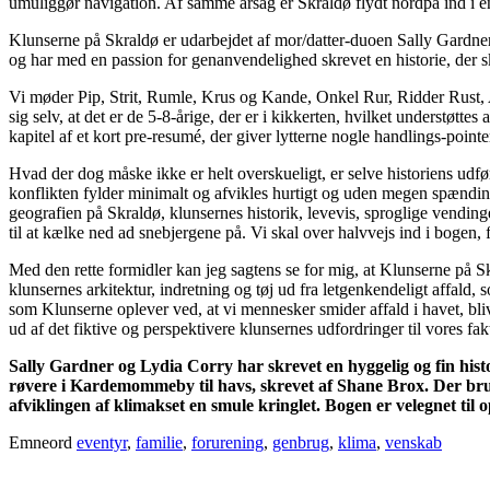
umuliggør navigation. Af samme årsag er Skraldø flydt nordpå ind i e
Klunserne på Skraldø er udarbejdet af mor/datter-duoen Sally Gardner
og har med en passion for genanvendelighed skrevet en historie, der 
Vi møder Pip, Strit, Rumle, Krus og Kande, Onkel Rur, Ridder Rust, A
sig selv, at det er de 5-8-årige, der er i kikkerten, hvilket understøttes
kapitel af et kort pre-resumé, der giver lytterne nogle handlings-poin
Hvad der dog måske ikke er helt overskueligt, er selve historiens udf
konflikten fylder minimalt og afvikles hurtigt og uden megen spænding 
geografien på Skraldø, klunsernes historik, levevis, sproglige vendinge
til at kælke ned ad snebjergene på. Vi skal over halvvejs ind i bogen, 
Med den rette formidler kan jeg sagtens se for mig, at Klunserne på S
klunsernes arkitektur, indretning og tøj ud fra letgenkendeligt affald, s
som Klunserne oplever ved, at vi mennesker smider affald i havet, bl
ud af det fiktive og perspektivere klunsernes udfordringer til vores fak
Sally Gardner og Lydia Corry har skrevet en hyggelig og fin hi
røvere i Kardemommeby til havs, skrevet af Shane Brox. Der bruges 
afviklingen af klimakset en smule kringlet. Bogen er velegnet til o
Emneord
eventyr
,
familie
,
forurening
,
genbrug
,
klima
,
venskab