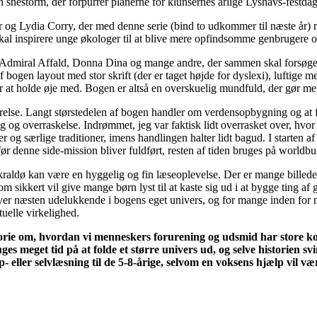
n snestorm, der forpurrer planerne for klunsernes årlige Lyshavs-festd
 og Lydia Corry, der med denne serie (bind to udkommer til næste år) 
skal inspirere unge økologer til at blive mere opfindsomme genbrugere 
dmiral Affald, Donna Dina og mange andre, der sammen skal forsøge at f
 af bogen layout med stor skrift (der er taget højde for dyslexi), luftige 
ter at holde øje med. Bogen er altså en overskuelig mundfuld, der gør meg
ørelse. Langt størstedelen af bogen handler om verdensopbygning og at f
og overraskelse. Indrømmet, jeg var faktisk lidt overrasket over, hvor 
r og særlige traditioner, imens handlingen halter lidt bagud. I starten a
før denne side-mission bliver fuldført, resten af tiden bruges på worldbu
kraldø kan være en hyggelig og fin læseoplevelse. Der er mange billeder
om sikkert vil give mange børn lyst til at kaste sig ud i at bygge ting af
iver næsten udelukkende i bogens eget univers, og for mange inden for 
tuelle virkelighed.
storie om, hvordan vi menneskers forurening og udsmid har store 
meget tid på at folde et større univers ud, og selve historien svinde
p- eller selvlæsning til de 5-8-årige, selvom en voksens hjælp vil væ