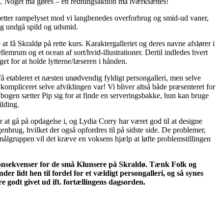
ag. Noget må gøres – en redningsaktion må iværksættes!
retter rampelyset mod vi langbenedes overforbrug og smid-ud vaner,
og undgå spild og udsmid.
å Skraldø på rette kurs. Karaktergalleriet og deres navne afslører i
mellemrum og et ocean af sort/hvid-illustrationer. Dertil indledes hvert
et for at holde lytterne/læseren i hånden.
å etableret et næsten unødvendig fyldigt persongalleri, men selve
kompliceret selve afviklingen var! Vi bliver altså både præsenteret for
f bogen sætter Pip sig for at finde en serveringsbakke, hun kan bruge
ilding.
 at gå på opdagelse i, og Lydia Corry har været god til at designe
 genbrug, hvilket der også opfordres til på sidste side. De problemer,
målgruppen vil det kræve en voksens hjælp at løfte problemstillingen
konsekvenser for de små Klunsere på Skraldø. Tænk Folk og
r lidt hen til fordel for et vældigt persongalleri, og så synes
re godt givet ud ift. fortællingens dagsorden.