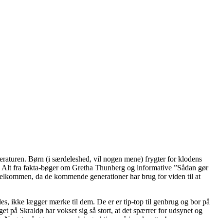
eraturen. Børn (i særdeleshed, vil nogen mene) frygter for klodens
d fra. Alt fra fakta-bøger om Gretha Thunberg og informative ”Sådan gør
 velkommen, da de kommende generationer har brug for viden til at
es, ikke lægger mærke til dem. De er er tip-top til genbrug og bor på
t på Skraldø har vokset sig så stort, at det spærrer for udsynet og