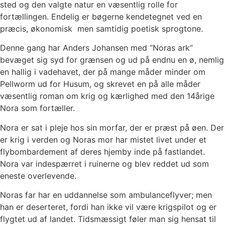
sted og den valgte natur en væsentlig rolle for
fortællingen. Endelig er bøgerne kendetegnet ved en
præcis, økonomisk men samtidig poetisk sprogtone.
Denne gang har Anders Johansen med ”Noras ark”
bevæget sig syd for grænsen og ud på endnu en ø, nemlig
en hallig i vadehavet, der på mange måder minder om
Pellworm ud for Husum, og skrevet en på alle måder
væsentlig roman om krig og kærlighed med den 14årige
Nora som fortæller.
Nora er sat i pleje hos sin morfar, der er præst på øen. Der
er krig i verden og Noras mor har mistet livet under et
flybombardement af deres hjemby inde på fastlandet.
Nora var indespærret i ruinerne og blev reddet ud som
eneste overlevende.
Noras far har en uddannelse som ambulanceflyver; men
han er deserteret, fordi han ikke vil være krigspilot og er
flygtet ud af landet. Tidsmæssigt føler man sig hensat til