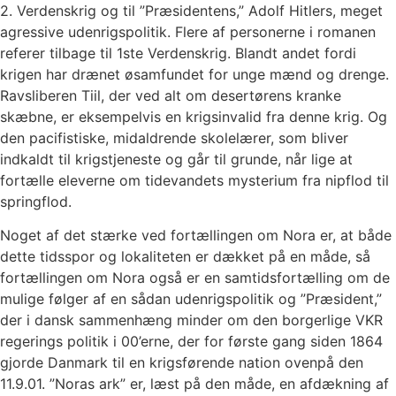
2. Verdenskrig og til ”Præsidentens,” Adolf Hitlers, meget
agressive udenrigspolitik. Flere af personerne i romanen
referer tilbage til 1ste Verdenskrig. Blandt andet fordi
krigen har drænet øsamfundet for unge mænd og drenge.
Ravsliberen Tiil, der ved alt om desertørens kranke
skæbne, er eksempelvis en krigsinvalid fra denne krig. Og
den pacifistiske, midaldrende skolelærer, som bliver
indkaldt til krigstjeneste og går til grunde, når lige at
fortælle eleverne om tidevandets mysterium fra nipflod til
springflod.
Noget af det stærke ved fortællingen om Nora er, at både
dette tidsspor og lokaliteten er dækket på en måde, så
fortællingen om Nora også er en samtidsfortælling om de
mulige følger af en sådan udenrigspolitik og ”Præsident,”
der i dansk sammenhæng minder om den borgerlige VKR
regerings politik i 00’erne, der for første gang siden 1864
gjorde Danmark til en krigsførende nation ovenpå den
11.9.01. ”Noras ark” er, læst på den måde, en afdækning af