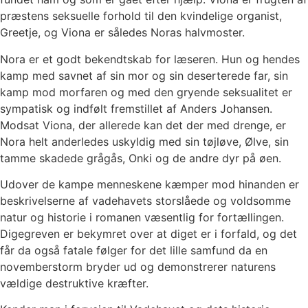
præstens seksuelle forhold til den kvindelige organist,
Greetje, og Viona er således Noras halvmoster.
Nora er et godt bekendtskab for læseren. Hun og hendes
kamp med savnet af sin mor og sin deserterede far, sin
kamp mod morfaren og med den gryende seksualitet er
sympatisk og indfølt fremstillet af Anders Johansen.
Modsat Viona, der allerede kan det der med drenge, er
Nora helt anderledes uskyldig med sin tøjløve, Ølve, sin
tamme skadede grågås, Onki og de andre dyr på øen.
Udover de kampe menneskene kæmper mod hinanden er
beskrivelserne af vadehavets storslåede og voldsomme
natur og historie i romanen væsentlig for fortællingen.
Digegreven er bekymret over at diget er i forfald, og det
får da også fatale følger for det lille samfund da en
novemberstorm bryder ud og demonstrerer naturens
vældige destruktive kræfter.