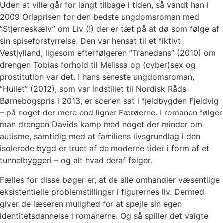
Uden at ville går for langt tilbage i tiden, så vandt han i
2009 Orlaprisen for den bedste ungdomsroman med
”Stjerneskælv” om Liv (!) der er tæt på at dø som følge af
sin spiseforstyrrelse. Den var hensat til et fiktivt
Vestjylland, ligesom efterfølgeren ”Tranedans” (2010) om
drengen Tobias forhold til Melissa og (cyber)sex og
prostitution var det. I hans seneste ungdomsroman,
”Hullet” (2012), som var indstillet til Nordisk Råds
Børnebogspris i 2013, er scenen sat i fjeldbygden Fjeldvig
– på noget der mere end ligner Færøerne. I romanen følger
man drengen Davids kamp med noget der minder om
autisme, samtidig med at familiens livsgrundlag i den
isolerede bygd er truet af de moderne tider i form af et
tunnelbyggeri – og alt hvad deraf følger.
Fælles for disse bøger er, at de alle omhandler væsentlige
eksistentielle problemstillinger i figurernes liv. Dermed
giver de læseren mulighed for at spejle sin egen
identitetsdannelse i romanerne. Og så spiller det valgte