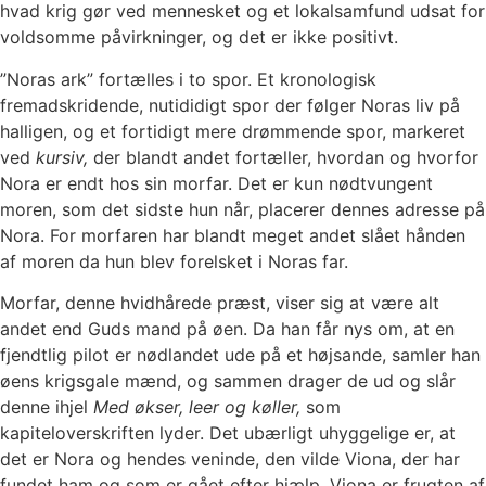
hvad krig gør ved mennesket og et lokalsamfund udsat for
voldsomme påvirkninger, og det er ikke positivt.
”Noras ark” fortælles i to spor. Et kronologisk
fremadskridende, nutididigt spor der følger Noras liv på
halligen, og et fortidigt mere drømmende spor, markeret
ved
kursiv,
der blandt andet fortæller, hvordan og hvorfor
Nora er endt hos sin morfar. Det er kun nødtvungent
moren, som det sidste hun når, placerer dennes adresse på
Nora. For morfaren har blandt meget andet slået hånden
af moren da hun blev forelsket i Noras far.
Morfar, denne hvidhårede præst, viser sig at være alt
andet end Guds mand på øen. Da han får nys om, at en
fjendtlig pilot er nødlandet ude på et højsande, samler han
øens krigsgale mænd, og sammen drager de ud og slår
denne ihjel
Med økser, leer og køller,
som
kapiteloverskriften lyder. Det ubærligt uhyggelige er, at
det er Nora og hendes veninde, den vilde Viona, der har
fundet ham og som er gået efter hjælp. Viona er frugten af