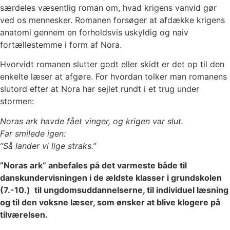
særdeles væsentlig roman om, hvad krigens vanvid gør
ved os mennesker. Romanen forsøger at afdække krigens
anatomi gennem en forholdsvis uskyldig og naiv
fortællestemme i form af Nora.
Hvorvidt romanen slutter godt eller skidt er det op til den
enkelte læser at afgøre. For hvordan tolker man romanens
slutord efter at Nora har sejlet rundt i et trug under
stormen:
Noras ark havde fået vinger, og krigen var slut.
Far smilede igen:
”Så lander vi lige straks.”
”Noras ark” anbefales på det varmeste både til
danskundervisningen i de ældste klasser i grundskolen
(7.-10.) til ungdomsuddannelserne, til individuel læsning
og til den voksne læser, som ønsker at blive klogere på
tilværelsen.