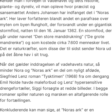
Kender man i forvejen til Vadehavet og dets historie,
plante- og dyreliv, vil man opleve hvor præcist og
sansemættet Anders Johansen har indfanget det i ”Noras
ark”. Her laver forfatteren blandt andet en parafrase over
myten om byen Rungholt, der forsvandt under en gigantisk
stormflod, natten til den 16. Januar 1362. En stormflod, der
går under navnet “Den store manddrukning” (“De grote
mandrenke”) og som kostede cirka 7.600 mennesker livet.
Det er naturkræfter, som disse der til sidst sender Nora ud
på det åbne hav i sit trug.
Når det gælder inddragelsen af vadehavets natur, så
minder Nora og ”Noras ark” en del om nyligt afdøde,
Siegfried Lenz roman ”Tysktimen” (1968) fra om dengang
Emil Nolde havde maleforbud og Lenz’ hypersensitive
drengefortæller, Siggi forsøgte at redde billeder. I begge
romaner spiller naturen og marsken en altafgørende rolle
for fortællingen.
Konkluderende kan man sige, at ”Noras ark” er en