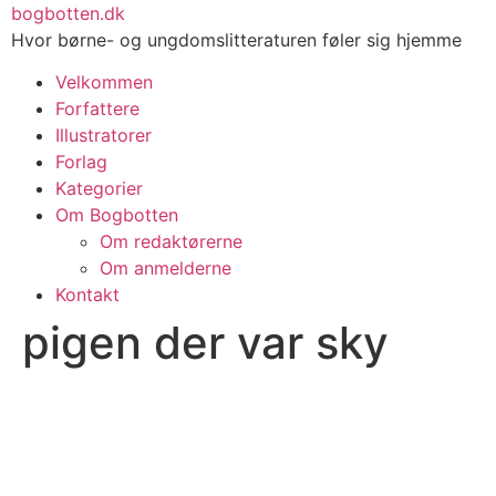
Videre
bogbotten.dk
til
Hvor børne- og ungdomslitteraturen føler sig hjemme
indhold
Velkommen
Forfattere
Illustratorer
Forlag
Kategorier
Om Bogbotten
Om redaktørerne
Om anmelderne
Kontakt
pigen der var sky