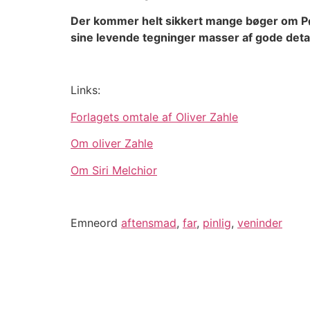
Der kommer helt sikkert mange bøger om Pøls
sine levende tegninger masser af gode detaljer
Links:
Forlagets omtale af Oliver Zahle
Om oliver Zahle
Om Siri Melchior
Emneord
aftensmad
,
far
,
pinlig
,
veninder