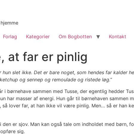
g hjemme
Forlag
Kategorier
Om Bogbotten
Kontakt
 at far er pinlig
er hun slet ikke. Det er bare noget, som hendes far kalder hen
 ketchup og sennep og remoulade og ristede løg.”
år i børnehave sammen med Tusse, der egentlig hedder Tusne
hun har masser af energi. Hun går til børnehaven sammen med s
 lover far, at han ikke vil være pinlig. Men… så er han kede
di den er sjov. Man kan også tale om indholdet med børn, f
opføre sig.