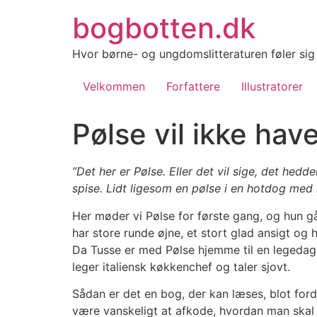
Videre
bogbotten.dk
til
indhold
Hvor børne- og ungdomslitteraturen føler si
Velkommen
Forfattere
Illustratorer
Pølse vil ikke have,
”Det her er Pølse. Eller det vil sige, det hedd
spise. Lidt ligesom en pølse i en hotdog med
Her møder vi Pølse for første gang, og hun g
har store runde øjne, et stort glad ansigt og 
Da Tusse er med Pølse hjemme til en legedag, så
leger italiensk køkkenchef og taler sjovt.
Sådan er det en bog, der kan læses, blot for
være vanskeligt at afkode, hvordan man skal 