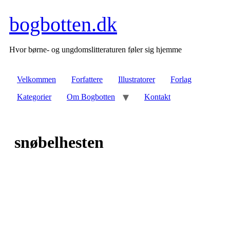
Videre
til
bogbotten.dk
indhold
Hvor børne- og ungdomslitteraturen føler sig hjemme
Velkommen
Forfattere
Illustratorer
Forlag
Kategorier
Om Bogbotten
Kontakt
snøbelhesten