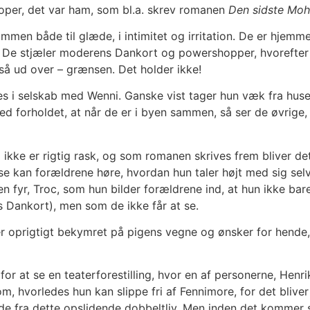
oper, det var ham, som bl.a. skrev romanen
Den sidste Moh
mmen både til glæde, i intimitet og irritation. De er hje
. De stjæler moderens Dankort og powershopper, hvorefter 
så ud over – grænsen. Det holder ikke!
ses i selskab med Wenni. Ganske vist tager hun væk fra hus
 ved forholdet, at når de er i byen sammen, så ser de øvri
i ikke er rigtig rask, og som romanen skrives frem bliver de
e kan forældrene høre, hvordan hun taler højt med sig selv.
den fyr, Troc, som hun bilder forældrene ind, at hun ikke b
 Dankort), men som de ikke får at se.
er oprigtigt bekymret på pigens vegne og ønsker for hende
or at se en teaterforestilling, hvor en af personerne, Henri
om, hvorledes hun kan slippe fri af Fennimore, for det blive
de fra dette opslidende dobbeltliv. Men inden det kommer s