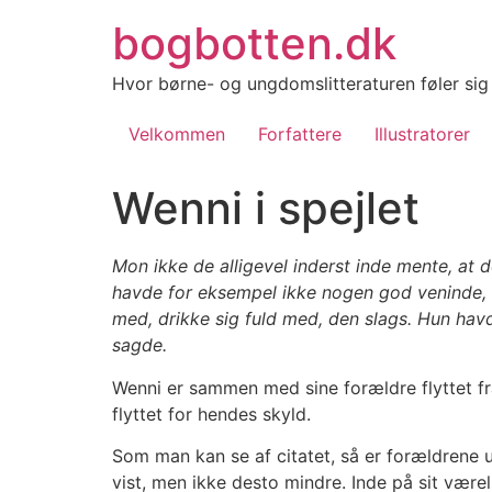
Videre
bogbotten.dk
til
indhold
Hvor børne- og ungdomslitteraturen føler si
Velkommen
Forfattere
Illustratorer
Wenni i spejlet
Mon ikke de alligevel inderst inde mente, at 
havde for eksempel ikke nogen god veninde, 
med, drikke sig fuld med, den slags. Hun havde
sagde.
Wenni er sammen med sine forældre flyttet fra 
flyttet for hendes skyld.
Som man kan se af citatet, så er forældrene 
vist, men ikke desto mindre. Inde på sit værel