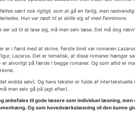
øltes sært nok rigtigt, som at gå en farlig, men nødvendig
erledes. Hun var nødt til at skille sig af med Fennimore.
 ser ud til at løse sig, må man selv læse. Det må dog nævne
ler er i færd med at skrive. Første bind var romanen
Lazaru
 figur, Lazarus. Det er tematisk, at disse romaner hænger s
 er alvorligt på færde i begge romaner. Og som altid er man
revne.
 det endda selv). Og hans tekster er fulde af intertekstuelle
må man selv gå på jagt efter).
anbefales til gode læsere som individuel læsning, men det
menhæng. Og som hovedværkslæsning vil den kunne give 