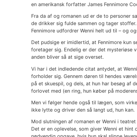
en amerikansk forfatter James Fennimore Co
Fra da af og romanen ud er de to personer sa
de drikker sig fulde sammen og tager stoffer
Fennimore udfordrer Wenni helt ud til – og og
Det pudsige er imidlertid, at Fennimore kun 
foretager sig. Endelig er der det mysteriøse
anden bliver så at sige overset.
Vi har i det indledende citat antydet, at Wenn
forholder sig. Gennem døren til hendes værels
på et skuespil, og dels, at hun har besøg af 
forlovet med (en ring, hun køber på moderens
Men vi følger hende også til lægen, som virk
ikke lytte og driver den så langt ud, hun kan.
Mod slutningen af romanen er Wenni i teatret f
Det er en oplevelse, som giver Wenni et hint 
nødvendig opgave, hvis hun skal slippe leven