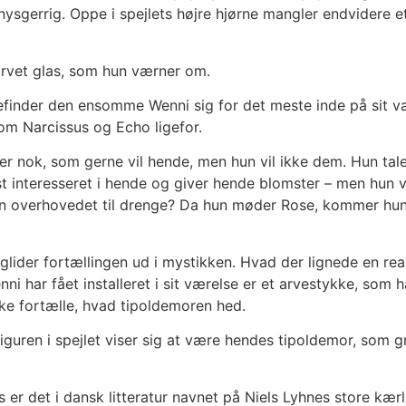
ysgerrig. Oppe i spejlets højre hjørne mangler endvidere et
farvet glas, som hun værner om.
inder den ensomme Wenni sig for det meste inde på sit vær
om Narcissus og Echo ligefor.
nok, som gerne vil hende, men hun vil ikke dem. Hun taler
st interesseret i hende og giver hende blomster – men hun vi
un overhovedet til drenge? Da hun møder Rose, kommer hun al
glider fortællingen ud i mystikken. Hvad der lignede en reali
nni har fået installeret i sit værelse er et arvestykke, som
ikke fortælle, hvad tipoldemoren hed.
iguren i spejlet viser sig at være hendes tipoldemor, som gra
els er det i dansk litteratur navnet på Niels Lyhnes store k