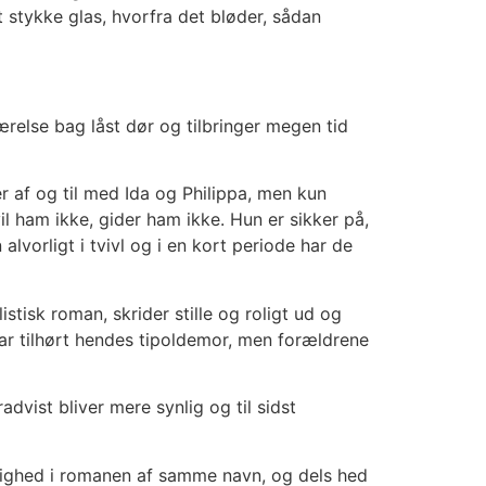
 stykke glas, hvorfra det bløder, sådan
else bag låst dør og tilbringer megen tid
 af og til med Ida og Philippa, men kun
l ham ikke, gider ham ikke. Hun er sikker på,
vorligt i tvivl og i en kort periode har de
stisk roman, skrider stille og roligt ud og
 har tilhørt hendes tipoldemor, men forældrene
dvist bliver mere synlig og til sidst
ærlighed i romanen af samme navn, og dels hed