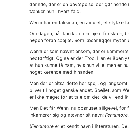
derinde, der er en bevægelse, der gør hende n
tænker hun i hvert fald.
Wenni har en talisman, en amulet, et stykke 
Om dagen, når kun kommer hjem fra skole, bef
nøgen foran spejlet. Som læser ligger myten 
Wenni er som nævnt ensom, der er kammerater 
nødtørftigt. Og så er der Troc. Han er åbenly
at hun kunne få ham, hvis hun ville, men er h
noget kørende med hinanden.
Men der er altså dette her spejl, og langsomt 
bliver til noget ganske andet. Spejlet, som We
er ikke meget for at tale om det, de vil end 
Men Det får Wenni nu opsnuset alligevel, for f
inkarnerer sig og nævner sit navn:
Fennimore
.
(
Fennimore
er et kendt navn i litteraturen. D