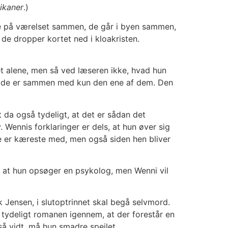
ikaner
.)
mme på værelset sammen, de går i byen sammen,
de dropper kortet ned i kloakristen.
et alene, men så ved læseren ikke, hvad hun
ge, de er sammen med kun den ene af dem. Den
t da også tydeligt, at det er sådan det
 Wennis forklaringer er dels, at hun øver sig
are er kæreste med, men også siden hen bliver
, at hun opsøger en psykolog, men Wenni vil
k Jensen, i slutoptrinnet skal begå selvmord.
r tydeligt romanen igennem, at der forestår en
å vidt, må hun smadre spejlet.