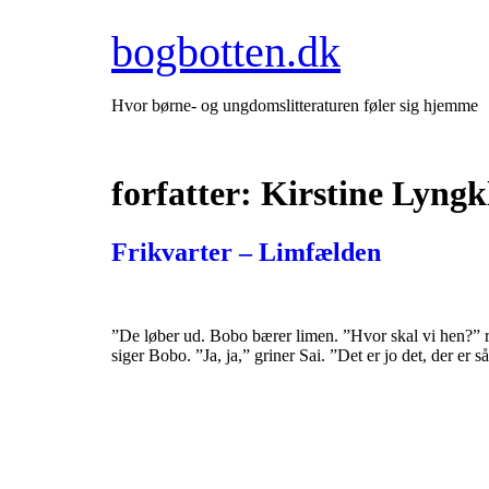
Videre
bogbotten.dk
til
indhold
Hvor børne- og ungdomslitteraturen føler sig hjemme
forfatter:
Kirstine Lyngk
Frikvarter – Limfælden
”De løber ud. Bobo bærer limen. ”Hvor skal vi hen?” rå
siger Bobo. ”Ja, ja,” griner Sai. ”Det er jo det, der er