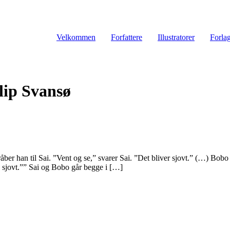
Velkommen
Forfattere
Illustratorer
Forla
lip Svansø
ber han til Sai. ”Vent og se,” svarer Sai. ”Det bliver sjovt.” (…) Bobo
 så sjovt.”” Sai og Bobo går begge i […]