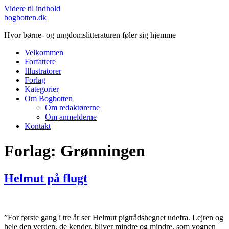
Videre til indhold
bogbotten.dk
Hvor børne- og ungdomslitteraturen føler sig hjemme
Velkommen
Forfattere
Illustratorer
Forlag
Kategorier
Om Bogbotten
Om redaktørerne
Om anmelderne
Kontakt
Forlag:
Grønningen
Helmut på flugt
”For første gang i tre år ser Helmut pigtrådshegnet udefra. Lejren og
hele den verden, de kender, bliver mindre og mindre, som vognen