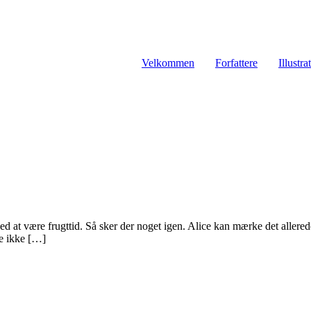
Velkommen
Forfattere
Illustra
r ved at være frugttid. Så sker der noget igen. Alice kan mærke det all
re ikke […]