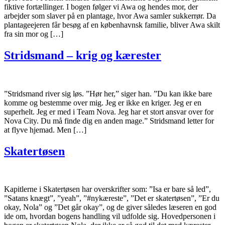
fiktive fortællinger. I bogen følger vi Awa og hendes mor, der
arbejder som slaver på en plantage, hvor Awa samler sukkerrør. Da
plantageejeren får besøg af en københavnsk familie, bliver Awa skilt
fra sin mor og […]
Stridsmand – krig og kærester
”Stridsmand river sig løs. ”Hør her,” siger han. ”Du kan ikke bare
komme og bestemme over mig. Jeg er ikke en kriger. Jeg er en
superhelt. Jeg er med i Team Nova. Jeg har et stort ansvar over for
Nova City. Du må finde dig en anden mage.” Stridsmand letter for
at flyve hjemad. Men […]
Skatertøsen
Kapitlerne i Skatertøsen har overskrifter som: ”Isa er bare så led”,
”Satans knægt”, ”yeah”, ”#nykæreste”, ”Det er skatertøsen”, ”Er du
okay, Nola” og ”Det går okay”, og de giver således læseren en god
ide om, hvordan bogens handling vil udfolde sig. Hovedpersonen i