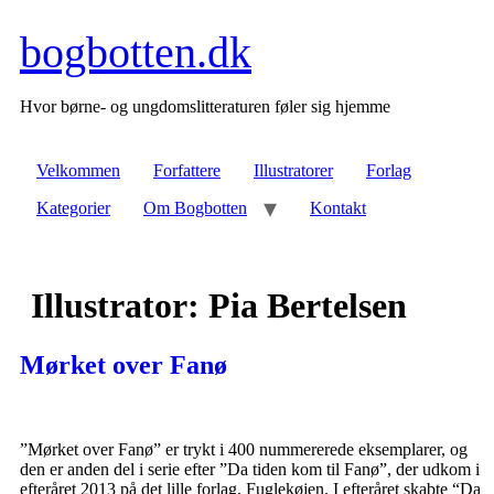
Videre
bogbotten.dk
til
indhold
Hvor børne- og ungdomslitteraturen føler sig hjemme
Velkommen
Forfattere
Illustratorer
Forlag
Kategorier
Om Bogbotten
Kontakt
Illustrator:
Pia Bertelsen
Mørket over Fanø
”Mørket over Fanø” er trykt i 400 nummererede eksemplarer, og
den er anden del i serie efter ”Da tiden kom til Fanø”, der udkom i
efteråret 2013 på det lille forlag, Fuglekøjen. I efteråret skabte “Da