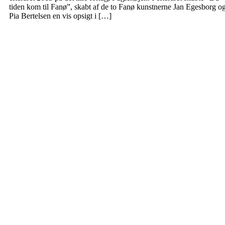
tiden kom til Fanø”, skabt af de to Fanø kunstnerne Jan Egesborg o
Pia Bertelsen en vis opsigt i […]