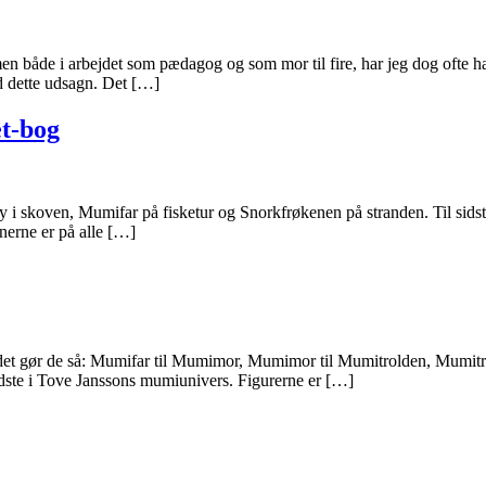
t., men både i arbejdet som pædagog og som mor til fire, har jeg dog ofte 
d dette udsagn. Det […]
t-bog
 i skoven, Mumifar på fisketur og Snorkfrøkenen på stranden. Til sids
ionerne er på alle […]
 det gør de så: Mumifar til Mumimor, Mumimor til Mumitrolden, Mumitro
indste i Tove Janssons mumiunivers. Figurerne er […]