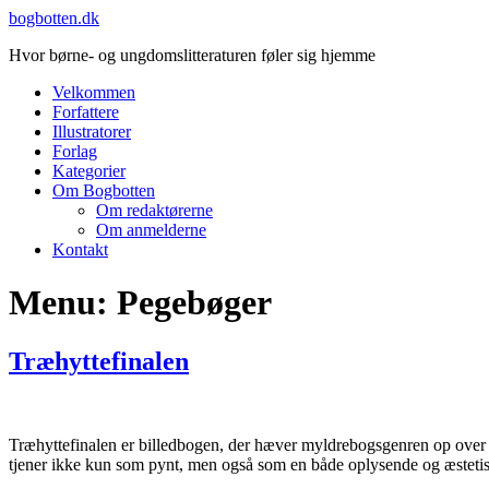
Videre
bogbotten.dk
til
Hvor børne- og ungdomslitteraturen føler sig hjemme
indhold
Velkommen
Forfattere
Illustratorer
Forlag
Kategorier
Om Bogbotten
Om redaktørerne
Om anmelderne
Kontakt
Menu:
Pegebøger
Træhyttefinalen
Træhyttefinalen er billedbogen, der hæver myldrebogsgenren op over de 
tjener ikke kun som pynt, men også som en både oplysende og æstetis