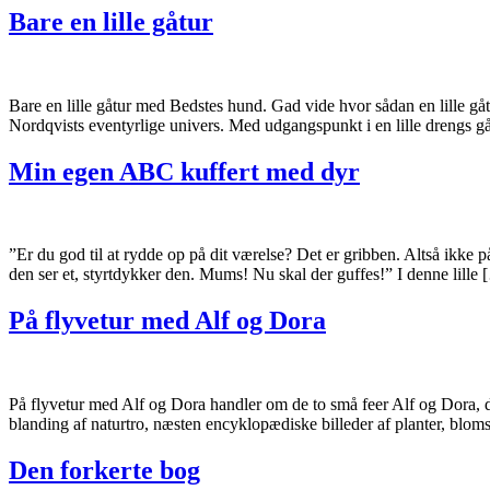
Bare en lille gåtur
Bare en lille gåtur med Bedstes hund. Gad vide hvor sådan en lille gå
Nordqvists eventyrlige univers. Med udgangspunkt i en lille drengs gå
Min egen ABC kuffert med dyr
”Er du god til at rydde op på dit værelse? Det er gribben. Altså ikke p
den ser et, styrtdykker den. Mums! Nu skal der guffes!” I denne lille
På flyvetur med Alf og Dora
På flyvetur med Alf og Dora handler om de to små feer Alf og Dora, d
blanding af naturtro, næsten encyklopædiske billeder af planter, blo
Den forkerte bog