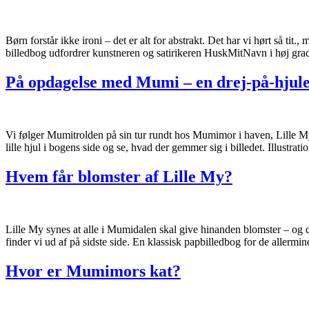
Børn forstår ikke ironi – det er alt for abstrakt. Det har vi hørt så ti
billedbog udfordrer kunstneren og satirikeren HuskMitNavn i høj gra
På opdagelse med Mumi – en drej-på-hjule
Vi følger Mumitrolden på sin tur rundt hos Mumimor i haven, Lille My
lille hjul i bogens side og se, hvad der gemmer sig i billedet. Illustrat
Hvem får blomster af Lille My?
Lille My synes at alle i Mumidalen skal give hinanden blomster – og
finder vi ud af på sidste side. En klassisk papbilledbog for de allerm
Hvor er Mumimors kat?