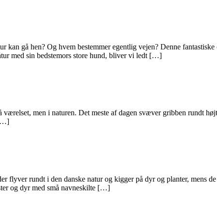
tur kan gå hen? Og hvem bestemmer egentlig vejen? Denne fantastiske ord
tur med sin bedstemors store hund, bliver vi ledt […]
å værelset, men i naturen. Det meste af dagen svæver gribben rundt højt 
 […]
er flyver rundt i den danske natur og kigger på dyr og planter, mens de
mster og dyr med små navneskilte […]