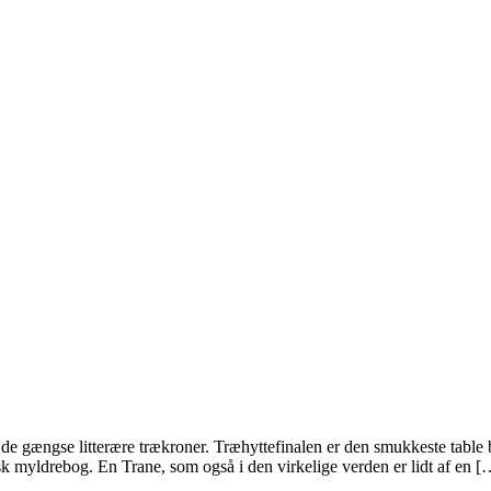
gængse litterære trækroner. Træhyttefinalen er den smukkeste table book
k myldrebog. En Trane, som også i den virkelige verden er lidt af en [