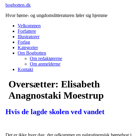
Videre
bogbotten.dk
til
Hvor børne- og ungdomslitteraturen føler sig hjemme
indhold
Velkommen
Forfattere
Illustratorer
Forlag
Kategorier
Om Bogbotten
Om redaktørerne
Om anmelderne
Kontakt
Oversætter:
Elisabeth
Anagnostaki Moestrup
Hvis de lagde skolen ved vandet
Det er ikke hver dag, der udkommer en palæstinensisk børnebog i