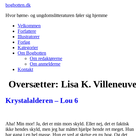
Videre
bogbotten.dk
til
Hvor børne- og ungdomslitteraturen føler sig hjemme
indhold
Velkommen
Forfattere
Illustratorer
Forlag
Kategorier
Om Bogbotten
Om redaktørerne
Om anmelderne
Kontakt
Oversætter:
Lisa K. Villeneuv
Krystalalderen – Lou 6
Aha! Min mor! Ja, det er min mors skyld. Eller nej, det er faktisk
ikke hendes skyld, men jeg har måttet hjælpe hende ret meget. Hun
har gang i en hel masse. Hun er ved at skrive en ny bog. Og det