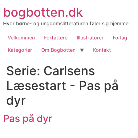
Videre
bogbotten.dk
til
indhold
Hvor børne- og ungdomslitteraturen føler sig hjemme
Velkommen
Forfattere
Illustratorer
Forlag
Kategorier
Om Bogbotten
Kontakt
Serie:
Carlsens
Læsestart - Pas på
dyr
Pas på dyr