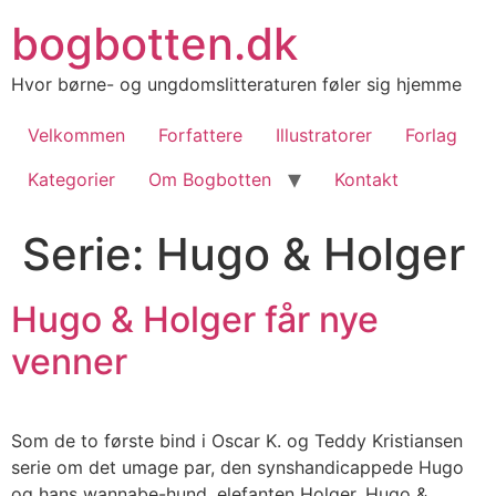
Videre
bogbotten.dk
til
indhold
Hvor børne- og ungdomslitteraturen føler sig hjemme
Velkommen
Forfattere
Illustratorer
Forlag
Kategorier
Om Bogbotten
Kontakt
Serie:
Hugo & Holger
Hugo & Holger får nye
venner
Som de to første bind i Oscar K. og Teddy Kristiansen
serie om det umage par, den synshandicappede Hugo
og hans wannabe-hund, elefanten Holger, Hugo &