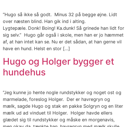
”Hugo så ikke så godt. Minus 32 på begge øjne. Lidt
over næsten blind. Han gik ind i alting.
Lygtepæle. Donk! Boing! Ka.dunk! Så grinede han lidt for
sig selv.” Hugo går også i skole, men han er jo hæmmet
af, at han intet kan se. Nu er det sådan, at han gerne vil
have en hund. Helst en stor […]
Hugo og Holger bygger et
hundehus
”Jeg kunne jo hente nogle rundstykker og noget ost og
marmelade, foreslog Holger. Der er havregryn og
mælk, sagde Hugo og stak en pakke Solgryn og en liter
mælk ud ad vinduet til Holger. Holger havde ellers
glædet sig til rundstykker og måske en morgenavis,
men okay da, tænkte han, havregryn med mælk skulle