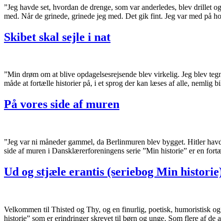
”Jeg havde set, hvordan de drenge, som var anderledes, blev drillet og
med. Når de grinede, grinede jeg med. Det gik fint. Jeg var med på h
Skibet skal sejle i nat
”Min drøm om at blive opdagelsesrejsende blev virkelig. Jeg blev tegne
måde at fortælle historier på, i et sprog der kan læses af alle, nemlig 
På vores side af muren
”Jeg var ni måneder gammel, da Berlinmuren blev bygget. Hitler hav
side af muren i Dansklærerforeningens serie ”Min historie” er en fortæl
Ud og stjæle erantis (seriebog Min historie
Velkommen til Thisted og Thy, og en finurlig, poetisk, humoristisk 
historie” som er erindringer skrevet til børn og unge. Som flere af de