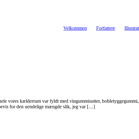
Velkommen
Forfattere
Illustra
 at hele vores kælderrum var fyldt med vingummisutter, bobletyggegummi
bevis for den uendelige mængde slik, jeg var […]