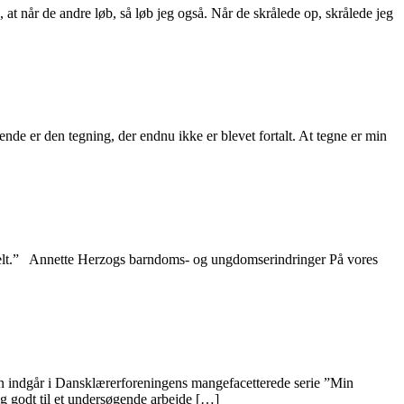
at når de andre løb, så løb jeg også. Når de skrålede op, skrålede jeg
nde er den tegning, der endnu ikke er blevet fortalt. At tegne er min
mmelt.” Annette Herzogs barndoms- og ungdomserindringer På vores
n indgår i Dansklærerforeningens mangefacetterede serie ”Min
lig godt til et undersøgende arbejde […]