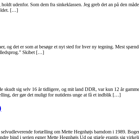
 holdt udenfor. Som dem fra sinkeklassen. Jeg greb det an på den måde, 
oldet. […]
r, og det er som at besøge et nyt sted for hver ny tegning. Mest spænde
billedsprog.” Skibet […]
de skudt sig selv 16 år tidligere, og mit land DDR, var kun 12 år ga
ling, der gør det muligt for nutidens unge at få et indblik […]
)
og selvudleverende fortælling om Mette Hegnhøjs barndom i 1989. Boge
 andre bind i serien egner Mette Hegnhøjs Ud og stjæle erantis sig virke