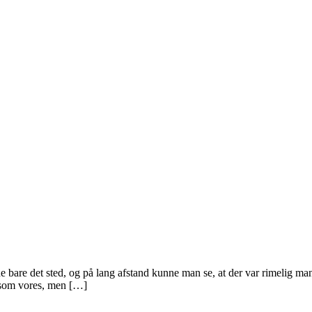
bare det sted, og på lang afstand kunne man se, at der var rimelig mange
æ som vores, men […]