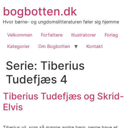
Videre
bogbotten.dk
til
indhold
Hvor børne- og ungdomslitteraturen føler sig hjemme
Velkommen
Forfattere
Illustratorer
Forlag
Kategorier
Om Bogbotten
Kontakt
Serie:
Tiberius
Tudefjæs 4
Tiberius Tudefjæs og Skrid-
Elvis
Tiberius vil, som så mange andre børn, gerne have et