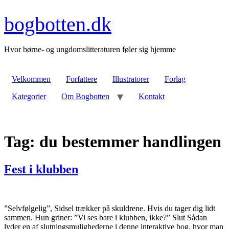
Videre
til
bogbotten.dk
indhold
Hvor børne- og ungdomslitteraturen føler sig hjemme
Velkommen
Forfattere
Illustratorer
Forlag
Kategorier
Om Bogbotten
Kontakt
Tag:
du bestemmer handlingen
Fest i klubben
”Selvfølgelig”, Sidsel trækker på skuldrene. Hvis du tager dig lidt
sammen. Hun griner: ”Vi ses bare i klubben, ikke?” Slut Sådan
lyder en af slutningsmulighederne i denne interaktive bog, hvor man