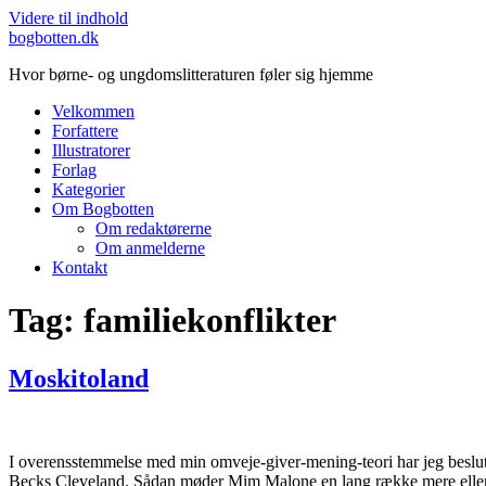
Videre til indhold
bogbotten.dk
Hvor børne- og ungdomslitteraturen føler sig hjemme
Velkommen
Forfattere
Illustratorer
Forlag
Kategorier
Om Bogbotten
Om redaktørerne
Om anmelderne
Kontakt
Tag:
familiekonflikter
Moskitoland
I overensstemmelse med min omveje-giver-mening-teori har jeg beslutte
Becks Cleveland. Sådan møder Mim Malone en lang række mere eller m