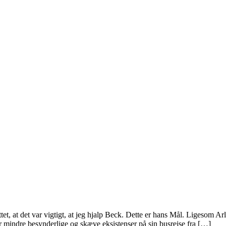
t, at det var vigtigt, at jeg hjalp Beck. Dette er hans Mål. Ligesom Ar
indre besynderlige og skæve eksistenser på sin busrejse fra […]