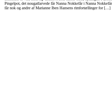
Pingelpot, det nougatfarvede får Nanna Nokkefår i Nanna Nokkefår
får nok og andre af Marianne Iben Hansens rimfortællinger for […]