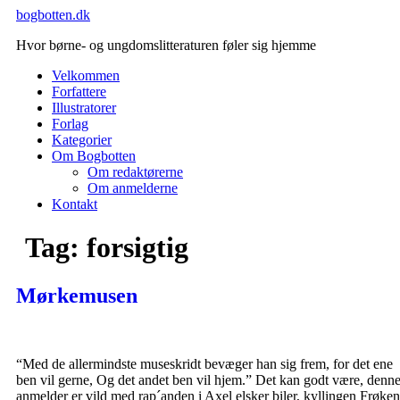
Videre
bogbotten.dk
til
Hvor børne- og ungdomslitteraturen føler sig hjemme
indhold
Velkommen
Forfattere
Illustratorer
Forlag
Kategorier
Om Bogbotten
Om redaktørerne
Om anmelderne
Kontakt
Tag:
forsigtig
Mørkemusen
“Med de allermindste museskridt bevæger han sig frem, for det ene
ben vil gerne, Og det andet ben vil hjem.” Det kan godt være, denn
anmelder er vild med rap´anden i Axel elsker biler, kyllingen Frøken