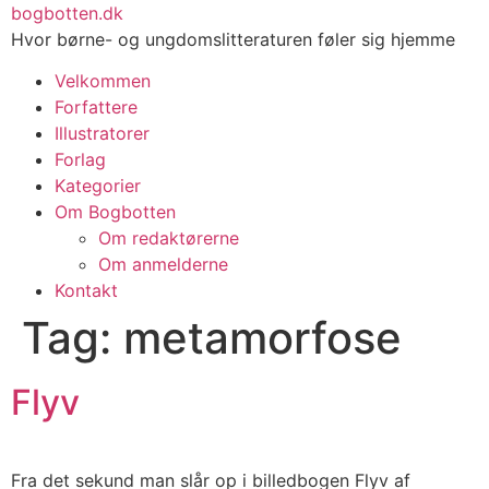
Videre
bogbotten.dk
til
Hvor børne- og ungdomslitteraturen føler sig hjemme
indhold
Velkommen
Forfattere
Illustratorer
Forlag
Kategorier
Om Bogbotten
Om redaktørerne
Om anmelderne
Kontakt
Tag:
metamorfose
Flyv
Fra det sekund man slår op i billedbogen Flyv af