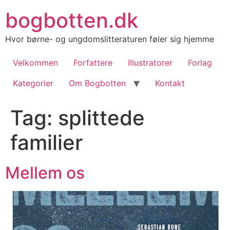
Videre
bogbotten.dk
til
indhold
Hvor børne- og ungdomslitteraturen føler sig hjemme
Velkommen
Forfattere
Illustratorer
Forlag
Kategorier
Om Bogbotten
Kontakt
Tag:
splittede
familier
Mellem os