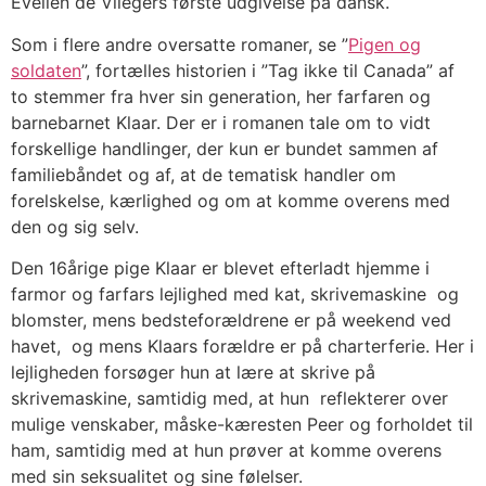
Evelien de Vliegers første udgivelse på dansk.
Som i flere andre oversatte romaner, se ”
Pigen og
soldaten
”, fortælles historien i ”Tag ikke til Canada” af
to stemmer fra hver sin generation, her farfaren og
barnebarnet Klaar. Der er i romanen tale om to vidt
forskellige handlinger, der kun er bundet sammen af
familiebåndet og af, at de tematisk handler om
forelskelse, kærlighed og om at komme overens med
den og sig selv.
Den 16årige pige Klaar er blevet efterladt hjemme i
farmor og farfars lejlighed med kat, skrivemaskine og
blomster, mens bedsteforældrene er på weekend ved
havet, og mens Klaars forældre er på charterferie. Her i
lejligheden forsøger hun at lære at skrive på
skrivemaskine, samtidig med, at hun reflekterer over
mulige venskaber, måske-kæresten Peer og forholdet til
ham, samtidig med at hun prøver at komme overens
med sin seksualitet og sine følelser.