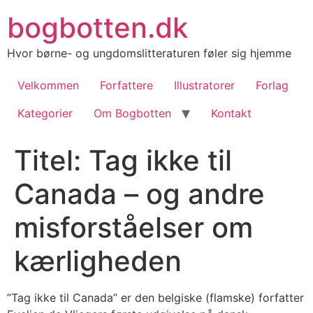
Videre
bogbotten.dk
til
indhold
Hvor børne- og ungdomslitteraturen føler sig hjemme
Velkommen
Forfattere
Illustratorer
Forlag
Kategorier
Om Bogbotten
Kontakt
Titel: Tag ikke til
Canada – og andre
misforståelser om
kærligheden
”Tag ikke til Canada” er den belgiske (flamske) forfatter