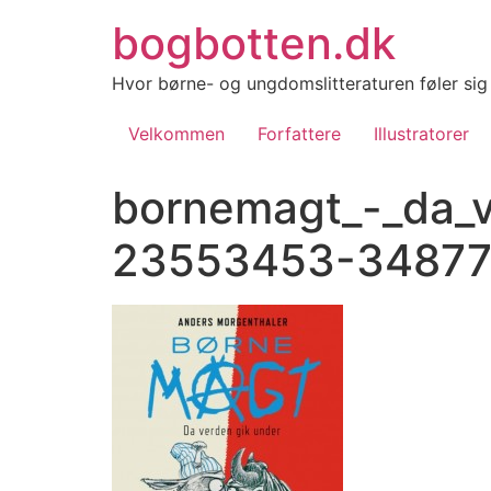
Videre
bogbotten.dk
til
indhold
Hvor børne- og ungdomslitteraturen føler si
Velkommen
Forfattere
Illustratorer
bornemagt_-_da_v
23553453-348775