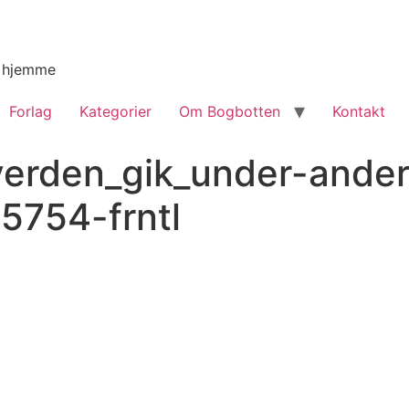
g hjemme
Forlag
Kategorier
Om Bogbotten
Kontakt
erden_gik_under-ander
754-frntl