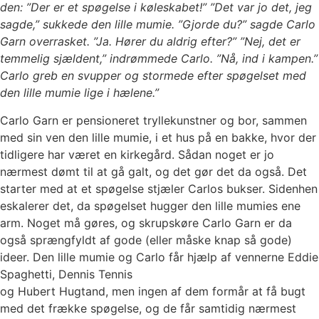
den: ”Der er et spøgelse i køleskabet!” ”Det var jo det, jeg
sagde,” sukkede den lille mumie. ”Gjorde du?” sagde Carlo
Garn overrasket. ”Ja. Hører du aldrig efter?” ”Nej, det er
temmelig sjældent,” indrømmede Carlo. ”Nå, ind i kampen.”
Carlo greb en svupper og stormede efter spøgelset med
den lille mumie lige i hælene.”
Carlo Garn er pensioneret tryllekunstner og bor, sammen
med sin ven den lille mumie, i et hus på en bakke, hvor der
tidligere har været en kirkegård. Sådan noget er jo
nærmest dømt til at gå galt, og det gør det da også. Det
starter med at et spøgelse stjæler Carlos bukser. Sidenhen
eskalerer det, da spøgelset hugger den lille mumies ene
arm. Noget må gøres, og skrupskøre Carlo Garn er da
også sprængfyldt af gode (eller måske knap så gode)
ideer. Den lille mumie og Carlo får hjælp af vennerne Eddie
Spaghetti, Dennis Tennis
og Hubert Hugtand, men ingen af dem formår at få bugt
med det frække spøgelse, og de får samtidig nærmest