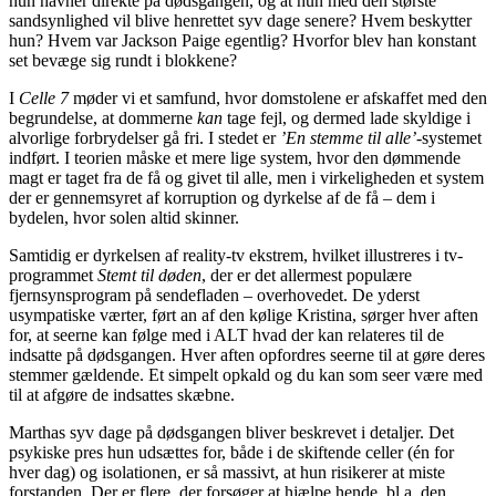
hun havner direkte på dødsgangen, og at hun med den største
sandsynlighed vil blive henrettet syv dage senere? Hvem beskytter
hun? Hvem var Jackson Paige egentlig? Hvorfor blev han konstant
set bevæge sig rundt i blokkene?
I
Celle 7
møder vi et samfund, hvor domstolene er afskaffet med den
begrundelse, at dommerne
kan
tage fejl, og dermed lade skyldige i
alvorlige forbrydelser gå fri. I stedet er
’En stemme til alle’
-systemet
indført. I teorien måske et mere lige system, hvor den dømmende
magt er taget fra de få og givet til alle, men i virkeligheden et system
der er gennemsyret af korruption og dyrkelse af de få – dem i
bydelen, hvor solen altid skinner.
Samtidig er dyrkelsen af reality-tv ekstrem, hvilket illustreres i tv-
programmet
Stemt til døden
, der er det allermest populære
fjernsynsprogram på sendefladen – overhovedet. De yderst
usympatiske værter, ført an af den kølige Kristina, sørger hver aften
for, at seerne kan følge med i ALT hvad der kan relateres til de
indsatte på dødsgangen. Hver aften opfordres seerne til at gøre deres
stemmer gældende. Et simpelt opkald og du kan som seer være med
til at afgøre de indsattes skæbne.
Marthas syv dage på dødsgangen bliver beskrevet i detaljer. Det
psykiske pres hun udsættes for, både i de skiftende celler (én for
hver dag) og isolationen, er så massivt, at hun risikerer at miste
forstanden. Der er flere, der forsøger at hjælpe hende, bl.a. den