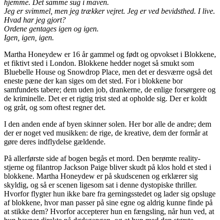
hjemme. Det samme sug i maven.
Jeg er svimmel, men jeg trækker vejret. Jeg er ved bevidsthed. I live.
Hvad har jeg gjort?
Ordene gentages igen og igen.
Igen, igen, igen.
Martha Honeydew er 16 år gammel og født og opvokset i Blokkene,
et fiktivt sted i London. Blokkene hedder noget så smukt som
Bluebelle House og Snowdrop Place, men det er desværre også det
eneste pæne der kan siges om det sted. For i blokkene bor
samfundets tabere; dem uden job, drankerne, de enlige forsørgere og
de kriminelle. Det er et rigtig trist sted at opholde sig. Der er koldt
og gråt, og som oftest regner det.
I den anden ende af byen skinner solen. Her bor alle de andre; dem
der er noget ved musikken: de rige, de kreative, dem der formår at
gøre deres indflydelse gældende.
På allerførste side af bogen begås et mord. Den berømte reality-
stjerne og filantrop Jackson Paige bliver skudt på klos hold et sted i
blokkene. Martha Honeydew er på skudscenen og erklærer sig
skyldig, og så er scenen ligesom sat i denne dystopiske thriller.
Hvorfor flygter hun ikke bare fra gerningsstedet og lader sig opsluge
af blokkene, hvor man passer på sine egne og aldrig kunne finde på
at stikke dem? Hvorfor accepterer hun en fængsling, når hun ved, at