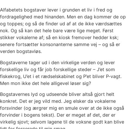
Alfabetets bogstaver lever i grunden et liv i fred og
fordragelighed med hinanden. Men en dag kommer de op
og toppes; og så de finder ud af at de ikke værdsættes
nok. Og så kan det hele bare være lige meget. Først
stikker vokalerne af; så en kiosk fremover hedder ksk;
senere fortsætter konsonanterne samme vej – og så er
verden bogstavløs.
Bogstaverne tager ud i den virkelige verden og lever
forskellige liv og får job forskellige steder – J’et som
fiskekrog, U’et i et rædselskabinet og P’et bliver P-vagt.
Men mon ikke det hele alligevel løser sig?
Bogstavernes lyd og udseende bliver altså gjort helt
konkret. Det er jeg vild med. Jeg elsker da vokalerne
forsvinder (og ærgrer mig en smule over at de ikke også
forvinder i bogens tekst). Der er meget af det, der er
virkelig sjovt; selvom lagene til de voksne godt kan blive
lidt for forcerede til min smag.