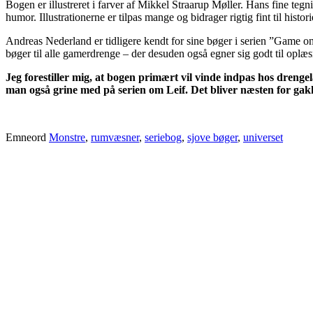
Bogen er illustreret i farver af Mikkel Straarup Møller. Hans fine teg
humor. Illustrationerne er tilpas mange og bidrager rigtig fint til hist
Andreas Nederland er tidligere kendt for sine bøger i serien ”Game 
bøger til alle gamerdrenge – der desuden også egner sig godt til oplæs
Jeg forestiller mig, at bogen primært vil vinde indpas hos dreng
man også grine med på serien om Leif. Det bliver næsten for gakk
Emneord
Monstre
,
rumvæsner
,
seriebog
,
sjove bøger
,
universet