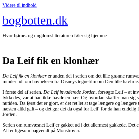
Videre til indhold
bogbotten.dk
Hvor børne- og ungdomslitteraturen føler sig hjemme
Da Leif fik en klonhær
Da Leif fik en klonhær
er anden del i serien om det lille grønne rumv
minder lidt om havheksen fra Disneys tegnefilm om Den lille havfrue. 
I første del af serien,
Da Leif invaderede Jorden
, forsøgte Leif – at i
lykkedes, var at han ikke havde en hær. Og hvordan skaffer man sig så 
nutiden. Da først det er gjort, er det ret let at tage længere og længere
næsten altid galt – og det gør det da også for Leif, for da han endelig 
Jorden.
Serien om rumvæsnet Leif er gakket ud i det allermest gakkede. Det e
Alt er ligesom bagvendt på Monstrovia.