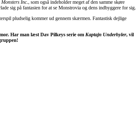
m
Monsters Inc.
, som også indeholder meget af den samme skøre
forlade sig på fantasien for at se Monstrovia og dens indbyggere for sig.
uterspil pludselig kommer ud gennem skærmen. Fantastisk dejlige
humor. Har man læst Dav Pilkeys serie om
Kaptajn Underhyler
, vil
lgruppen!