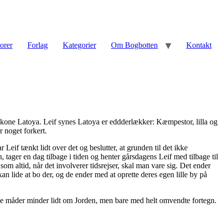
torer
Forlag
Kategorier
Om Bogbotten
Kontakt
 kone Latoya. Leif synes Latoya er eddderlækker: Kæmpestor, lilla og
 noget forkert.
Leif tænkt lidt over det og beslutter, at grunden til det ikke
tager en dag tilbage i tiden og henter gårsdagens Leif med tilbage til
 som altid, når det involverer tidsrejser, skal man vare sig. Det ender
kan lide at bo der, og de ender med at oprette deres egen lille by på
nge måder minder lidt om Jorden, men bare med helt omvendte fortegn.