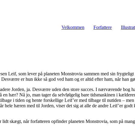
Velkommen
Forfattere
Illustra
æsen Leif, som lever på planeten Monstrovia sammen med sin frygteligt
Desværre er hun ikke så god ved ham og er altid efter ham, når han gør
nvadere Jorden, ja. Desværre uden den store succes. I nærværende bog har 
en hær? Nå jo, man tager da selvfølgelig bare tidsmaskinen i kælderen, 
 tilbage i tiden og hente forskellige Leif’er med tilbage til nutiden – men
får hele hæren med til Jorden, viser det sig at alle de andre Leif’er godt 
r lidt skægt, når forfatteren opfinder planeten Monstrovia, som på ma