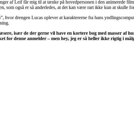
ninger af Leif får mig til at tænke på hovedpersonen i den animerede fil
orien, som også er så anderledes, at det kan være rart ikke kun at skulle 
on”, hvor drengen Lucas oplever at karaktererne fra hans yndlingscomp
ning.
elæsere, især de der gerne vil have en kortere bog med masser af 
et for denne anmelder – men hey, jeg er så heller ikke rigtig i må