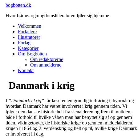
Videre
bogbotten.dk
til
Hvor børne- og ungdomslitteraturen føler sig hjemme
indhold
Velkommen
Forfattere
Illustratorer
Forlag
Kategorier
Om Bogbotten
Om redaktørerne
Om anmelderne
Kontakt
Danmark i krig
I
”Danmark i krig”
får læseren en grundig indføring i, hvornår og
hvordan Danmark har været involveret i krig gennem tiden. Vi
følger den danske historie helt fra stenalderen og frem til nutiden,
både i forhold til hvilke våben man har benyttet sig af op gennem
tiden, vikingetogter, de historiske krige op gennem middelalderen,
krigen i 1864 og 2. verdenskrig og helt op til, hvilke krige Danmark
er involveret i i dag.