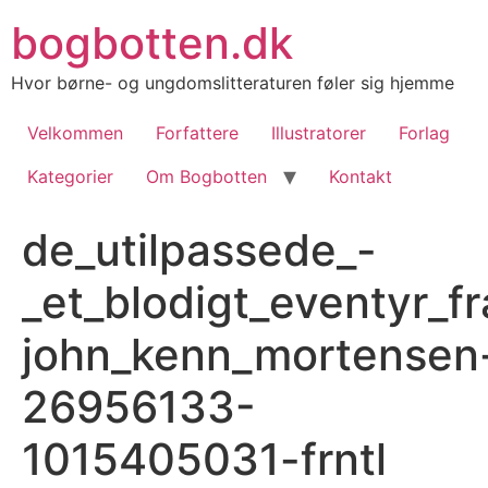
Videre
bogbotten.dk
til
indhold
Hvor børne- og ungdomslitteraturen føler sig hjemme
Velkommen
Forfattere
Illustratorer
Forlag
Kategorier
Om Bogbotten
Kontakt
de_utilpassede_-
_et_blodigt_eventyr_f
john_kenn_mortensen
26956133-
1015405031-frntl