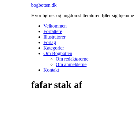
Videre
bogbotten.dk
til
Hvor børne- og ungdomslitteraturen føler sig hjemme
indhold
Velkommen
Forfattere
Illustratorer
Forlag
Kategorier
Om Bogbotten
Om redaktørerne
Om anmelderne
Kontakt
fafar stak af