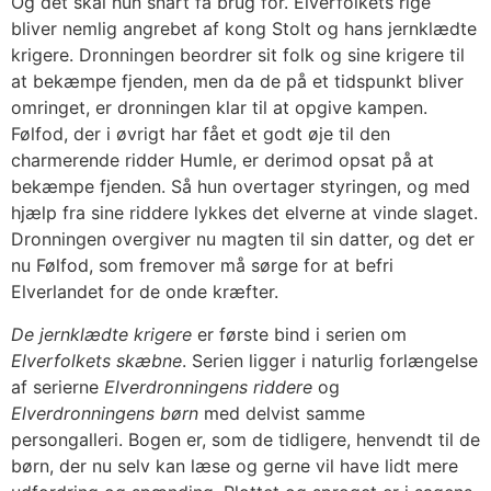
Og det skal hun snart få brug for. Elverfolkets rige
bliver nemlig angrebet af kong Stolt og hans jernklædte
krigere. Dronningen beordrer sit folk og sine krigere til
at bekæmpe fjenden, men da de på et tidspunkt bliver
omringet, er dronningen klar til at opgive kampen.
Følfod, der i øvrigt har fået et godt øje til den
charmerende ridder Humle, er derimod opsat på at
bekæmpe fjenden. Så hun overtager styringen, og med
hjælp fra sine riddere lykkes det elverne at vinde slaget.
Dronningen overgiver nu magten til sin datter, og det er
nu Følfod, som fremover må sørge for at befri
Elverlandet for de onde kræfter.
De jernklædte krigere
er første bind i serien om
Elverfolkets skæbne
. Serien ligger i naturlig forlængelse
af serierne
Elverdronningens riddere
og
Elverdronningens børn
med delvist samme
persongalleri. Bogen er, som de tidligere, henvendt til de
børn, der nu selv kan læse og gerne vil have lidt mere