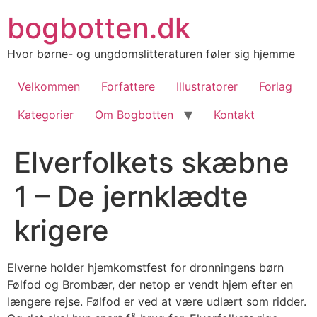
Videre
bogbotten.dk
til
indhold
Hvor børne- og ungdomslitteraturen føler sig hjemme
Velkommen
Forfattere
Illustratorer
Forlag
Kategorier
Om Bogbotten
Kontakt
Elverfolkets skæbne
1 – De jernklædte
krigere
Elverne holder hjemkomstfest for dronningens børn
Følfod og Brombær, der netop er vendt hjem efter en
længere rejse. Følfod er ved at være udlært som ridder.