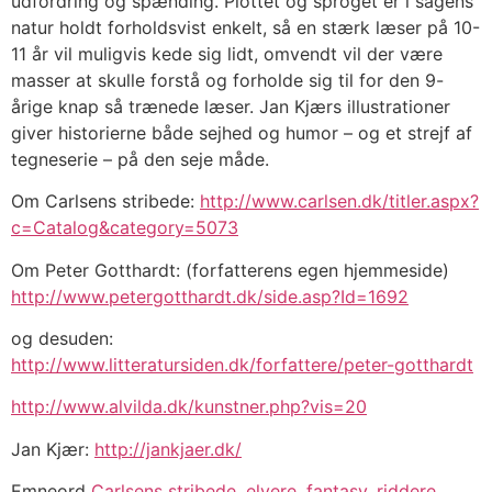
udfordring og spænding. Plottet og sproget er i sagens
natur holdt forholdsvist enkelt, så en stærk læser på 10-
11 år vil muligvis kede sig lidt, omvendt vil der være
masser at skulle forstå og forholde sig til for den 9-
årige knap så trænede læser. Jan Kjærs illustrationer
giver historierne både sejhed og humor – og et strejf af
tegneserie – på den seje måde.
Om Carlsens stribede:
http://www.carlsen.dk/titler.aspx?
c=Catalog&category=5073
Om Peter Gotthardt: (forfatterens egen hjemmeside)
http://www.petergotthardt.dk/side.asp?Id=1692
og desuden:
http://www.litteratursiden.dk/forfattere/peter-gotthardt
http://www.alvilda.dk/kunstner.php?vis=20
Jan Kjær:
http://jankjaer.dk/
Emneord
Carlsens stribede
,
elvere
,
fantasy
,
riddere