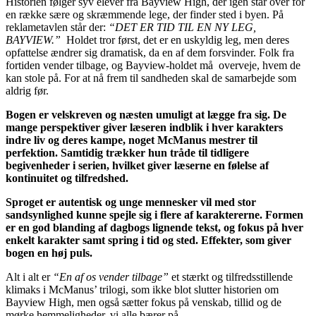
Historien følger syv elever fra Bayview High, der igen står over for
en række sære og skræmmende lege, der finder sted i byen. På
reklametavlen står der:
“DET ER TID TIL EN NY LEG,
BAYVIEW.”
Holdet tror først, det er en uskyldig leg, men deres
opfattelse ændrer sig dramatisk, da en af dem forsvinder. Folk fra
fortiden vender tilbage, og Bayview-holdet må overveje, hvem de
kan stole på. For at nå frem til sandheden skal de samarbejde som
aldrig før.
Bogen er velskreven og næsten umuligt at lægge fra sig. De
mange perspektiver giver læseren indblik i hver karakters
indre liv og deres kampe, noget McManus mestrer til
perfektion. Samtidig trækker hun tråde til tidligere
begivenheder i serien, hvilket giver læserne en følelse af
kontinuitet og tilfredshed.
Sproget er autentisk og unge mennesker vil med stor
sandsynlighed kunne spejle sig i flere af karaktererne. Formen
er en god blanding af dagbogs lignende tekst, og fokus på hver
enkelt karakter samt spring i tid og sted. Effekter, som giver
bogen en høj puls.
Alt i alt er
“En af os vender tilbage”
et stærkt og tilfredsstillende
klimaks i McManus’ trilogi, som ikke blot slutter historien om
Bayview High, men også sætter fokus på venskab, tillid og de
mørke hemmeligheder, vi alle bærer på.