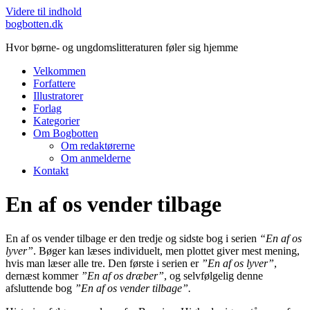
Videre til indhold
bogbotten.dk
Hvor børne- og ungdomslitteraturen føler sig hjemme
Velkommen
Forfattere
Illustratorer
Forlag
Kategorier
Om Bogbotten
Om redaktørerne
Om anmelderne
Kontakt
En af os vender tilbage
En af os vender tilbage er den tredje og sidste bog i serien
“En af os
lyver”
. Bøger kan læses individuelt, men plottet giver mest mening,
hvis man læser alle tre. Den første i serien er
”En af os lyver”
,
dernæst kommer
”En af os dræber”
, og selvfølgelig denne
afsluttende bog
”En af os vender tilbage”.