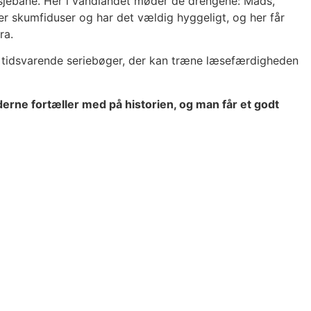
utsjebane. Her i vandlandet møder de drengene: Mads,
ter skumfiduser og har det vældig hyggeligt, og her får
ra.
d tidsvarende seriebøger, der kan træne læsefærdigheden
ederne fortæller med på historien, og man får et godt