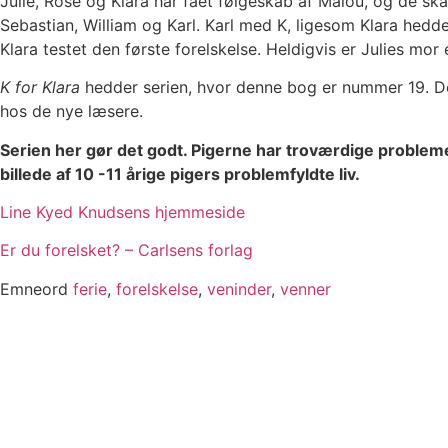
Julie, Rose og Klara har fået følgeskab af Malou, og de s
Sebastian, William og Karl. Karl med K, ligesom Klara hedde
Klara testet den første forelskelse. Heldigvis er Julies mor
K for Klara
hedder serien, hvor denne bog er nummer 19. De
hos de nye læsere.
Serien her gør det godt. Pigerne har troværdige problemer
billede af 10 -11 årige pigers problemfyldte liv.
Line Kyed Knudsens hjemmeside
Er du forelsket? – Carlsens forlag
Emneord
ferie
,
forelskelse
,
veninder
,
venner