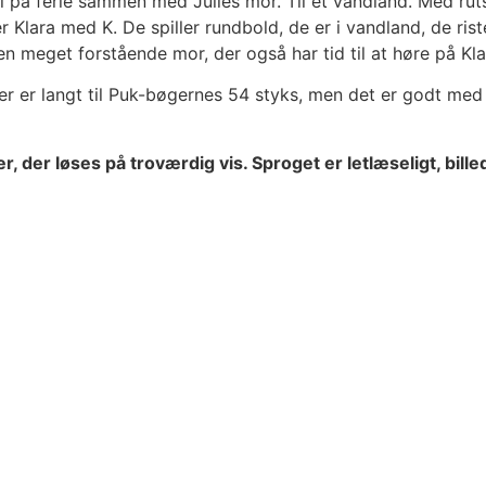
kal på ferie sammen med Julies mor. Til et vandland. Med r
r Klara med K. De spiller rundbold, de er i vandland, de ris
 en meget forstående mor, der også har tid til at høre på Kla
r er langt til Puk-bøgernes 54 styks, men det er godt me
, der løses på troværdig vis. Sproget er letlæseligt, bill