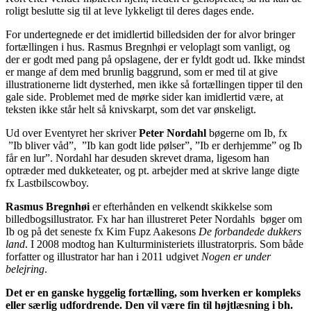
roligt beslutte sig til at leve lykkeligt til deres dages ende.
For undertegnede er det imidlertid billedsiden der for alvor bringer
fortællingen i hus. Rasmus Bregnhøi er veloplagt som vanligt, og
der er godt med pang på opslagene, der er fyldt godt ud. Ikke mindst
er mange af dem med brunlig baggrund, som er med til at give
illustrationerne lidt dysterhed, men ikke så fortællingen tipper til den
gale side. Problemet med de mørke sider kan imidlertid være, at
teksten ikke står helt så knivskarpt, som det var ønskeligt.
Ud over Eventyret her skriver
Peter Nordahl
bøgerne om Ib, fx
”Ib bliver våd”, ”Ib kan godt lide pølser”, ”Ib er derhjemme” og Ib
får en lur”. Nordahl har desuden skrevet drama, ligesom han
optræder med dukketeater, og pt. arbejder med at skrive lange digte
fx Lastbilscowboy.
Rasmus Bregnhøi
er efterhånden en velkendt skikkelse som
billedbogsillustrator. Fx har han illustreret Peter Nordahls bøger om
Ib og på det seneste fx Kim Fupz Aakesons
De forbandede dukkers
land
. I 2008 modtog han Kulturministeriets illustratorpris. Som både
forfatter og illustrator har han i 2011 udgivet
Nogen er under
belejring
.
Det er en ganske hyggelig fortælling, som hverken er kompleks
eller særlig udfordrende. Den vil være fin til højtlæsning i bh.