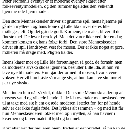
Peter Nordahls eventyr er et moderne eventyr skåret efter
folkeeventyrmodellen, og den rummer ligeledes den velkendt
hjemme-ude-hjem model.
Den store Menneskeæder driver sit grumme spil, mens hjemme på
gården mølleren og hans kone og Lille Ida driver deres lille
møllegesjæft. Og det gør de godt. Kornene, de maler, bliver til det
fineste mel. De lever i ren idyl. Men det varer ikke ved, for en dag
kommer kongen og hans følge forbi. Den store Menneskeæder
driver sit spil i landsbyen vest for mosen. Der er ikke noget at gøre,
mølleren må drage med. Pligten kalder.
Imens klarer mor og Lille Ida forretningen så godt, de formår, men
da moderens sivsko slides igennem, beslutter Lille Ida, at hun vil
lave nye til moderen. Hun går derfor ned til mosen, hvor sivene
vokser. Her vil hun høste så mange siv, at hun kan lave sin mor et
par nye sivsko.
Men inden hun når så vidt, dukker Den sorte Menneskeæder op af
mosens vand og vil æde hende. Lille Ida overtaler menneskeæderen
til at tage med sig hjem og æde moderen i stedet for, for på hende
selv er der ikke fugls føde. Det lykkes alt sammen – og med list får
hun Menneskeæderen lokket med op i møllen, så han havner i
kværnen og bliver malet til kød og benmel.
Kort efter vender mølleren hjem, freden er genoprettet, så nu kan de