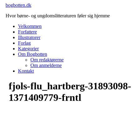
Videre
bogbotten.dk
til
Hvor børne- og ungdomslitteraturen føler sig hjemme
indhold
Velkommen
Forfattere
Illustratorer
Forlag
Kategorier
Om Bogbotten
Om redaktørerne
Om anmelderne
Kontakt
fjols-flu_hartberg-31893098-
1371409779-frntl