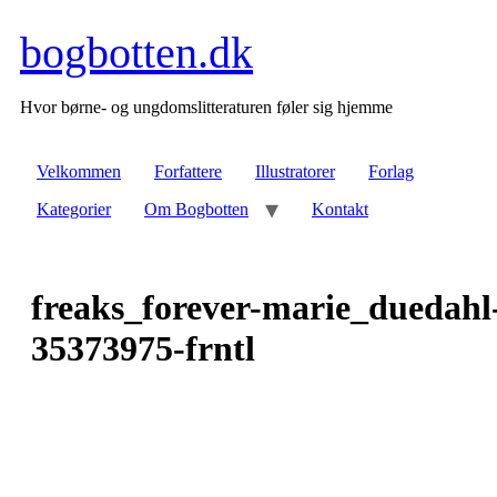
Videre
til
bogbotten.dk
indhold
Hvor børne- og ungdomslitteraturen føler sig hjemme
Velkommen
Forfattere
Illustratorer
Forlag
Kategorier
Om Bogbotten
Kontakt
freaks_forever-marie_duedahl
35373975-frntl