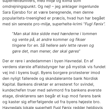
superhelteunivers, med miljø og klima som
omdrejningspunkt. Og nej! – jeg anklager ingenlunde
Sara Ejersbo for at være beregnende, men denne
popularitets-treenighed er præcis, hvad hun har begået
med sin seneste pro-miljø, superhelte-krimi “
Fugl Fønix”.
”
Man skal ikke sidde med hænderne i lommen
og vente på, at andre kommer og fikser
tingene for en. Så hellere selv lette røven og
gøre det, man mener, der skal gøres
”
Der er røre i andedammen i byen Havnedal. En af
verdens største affaldsdynger har på mystisk vis fundet
vej ind i byens bugt. Byens borgere protesterer imod
den nyligt fallerede og skandaleramte bank Nordisk
Kapital. Bankens direktør er arresteret for svindel,
kundechefen truer med selvmord fra bankens øverste
etage, direktørens søn begår et kup mod farens bank
og kaster sig efterfølgende ud fra byens højeste bro.
Havnedals lokale superhelt Fugl Fønix redder heldigvis