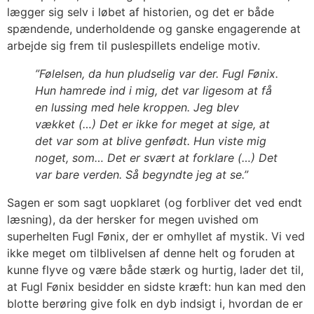
lægger sig selv i løbet af historien, og det er både
spændende, underholdende og ganske engagerende at
arbejde sig frem til puslespillets endelige motiv.
”Følelsen, da hun pludselig var der. Fugl Fønix.
Hun hamrede ind i mig, det var ligesom at få
en lussing med hele kroppen. Jeg blev
vækket (…) Det er ikke for meget at sige, at
det var som at blive genfødt. Hun viste mig
noget, som… Det er svært at forklare (…) Det
var bare verden. Så begyndte jeg at se.”
Sagen er som sagt uopklaret (og forbliver det ved endt
læsning), da der hersker for megen uvished om
superhelten Fugl Fønix, der er omhyllet af mystik. Vi ved
ikke meget om tilblivelsen af denne helt og foruden at
kunne flyve og være både stærk og hurtig, lader det til,
at Fugl Fønix besidder en sidste kræft: hun kan med den
blotte berøring give folk en dyb indsigt i, hvordan de er