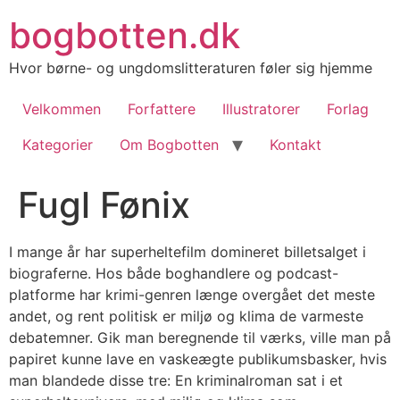
Videre
bogbotten.dk
til
indhold
Hvor børne- og ungdomslitteraturen føler sig hjemme
Velkommen
Forfattere
Illustratorer
Forlag
Kategorier
Om Bogbotten
Kontakt
Fugl Fønix
I mange år har superheltefilm domineret billetsalget i
biograferne. Hos både boghandlere og podcast-
platforme har krimi-genren længe overgået det meste
andet, og rent politisk er miljø og klima de varmeste
debatemner. Gik man beregnende til værks, ville man på
papiret kunne lave en vaskeægte publikumsbasker, hvis
man blandede disse tre: En kriminalroman sat i et