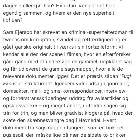
dagen – eller gør hun? Hvordan hænger det hele
egentlig sammen, og hvem er den nye superhelt
Ildfluen?
Sara Ejersbo har skrevet en kriminal-superhelteroman til
tweens om korruption, svindel og retfærdighed og er
gået ganske originalt til værks i sin fortælleform. Vi
kender alle den der scene i filmen, hvor en efterforsker
går i gang med at undersøge en gammel, uopklaret sag
og får udleveret de gamle sagsmapper, hvor alle de
relevante dokumenter ligger. Det er præcis sådan “
Fugl
Fønix”
er struktureret. Igennem vidneudsagn, journaler,
domsakter, mail- og sms-korrespondancer, interview-
og forhørstransskriberinger, uddrag fra avisartikler og
opslagsværker – og meget andet, udfolder sagen sig
trin for trin, og man bliver gradvist klogere på, hvad der
skete den skæbnesvangre dag i Havnedal. Hvert
dokument fra sagsmappen fungerer som en brik i et
puslespil, der, måske lige på nær de sidste to brikker,