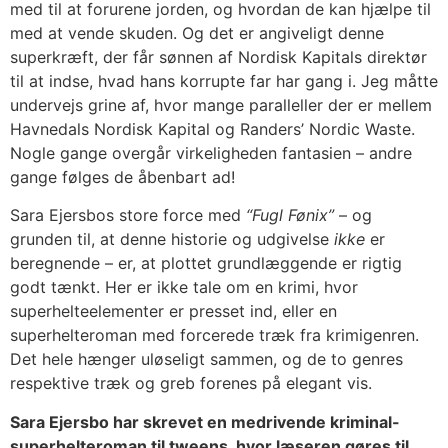
med til at forurene jorden, og hvordan de kan hjælpe til
med at vende skuden. Og det er angiveligt denne
superkræft, der får sønnen af Nordisk Kapitals direktør
til at indse, hvad hans korrupte far har gang i. Jeg måtte
undervejs grine af, hvor mange paralleller der er mellem
Havnedals Nordisk Kapital og Randers’ Nordic Waste.
Nogle gange overgår virkeligheden fantasien – andre
gange følges de åbenbart ad!
Sara Ejersbos store force med
“Fugl Fønix”
– og
grunden til, at denne historie og udgivelse
ikke
er
beregnende – er, at plottet grundlæggende er rigtig
godt tænkt. Her er ikke tale om en krimi, hvor
superhelteelementer er presset ind, eller en
superhelteroman med forcerede træk fra krimigenren.
Det hele hænger uløseligt sammen, og de to genres
respektive træk og greb forenes på elegant vis.
Sara Ejersbo har skrevet en medrivende kriminal-
superhelteroman til tweens, hvor læseren gøres til