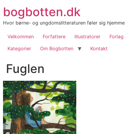
Videre
bogbotten.dk
til
indhold
Hvor børne- og ungdomslitteraturen føler sig hjemme
Velkommen
Forfattere
Illustratorer
Forlag
Kategorier
Om Bogbotten
Kontakt
Fuglen