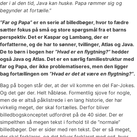
der i al den tid, Java kan huske. Papa rømmer sig og
begynder at fortælle.”
”Far og Papa”
er en serie af billedbøger, hvor to fædre
sætter fokus på små og store spørgsmål fra et barns
perspektiv. Det er Kaspar og Lambang, der er
forfatterne, og de har to sønner, tvillinger, Atlas og Java.
De to børn i bogen her
”Hvad er en flygtning?”
hedder
også Java og Atlas. Det er en særlig familiestruktur med
far og Papa, der ikke problematiseres, men den ligger
bag fortællingen om
”Hvad er det at være en flygtning?”
.
Bag på bogen står der, at der vil komme en del Far-Jokes.
Og det gør der. Helt håbløse. Formentlig sjove for nogle,
men de er altså påklistrede i en lang historie, der har
virkelig meget, der skal fortælles. Derfor bliver
billedbogskonceptet udfordret på de 40 sider. Der er
simpelthen så megen tekst i forhold til de ”normale”
billedbøger. Der er sider med ren tekst. Der er så meget,
der skal forklares, og det bliver forklaret med ord, hvor