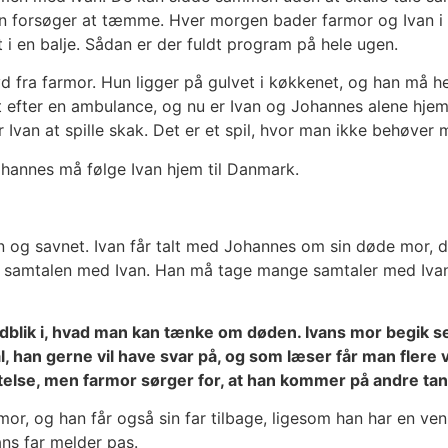
forsøger at tæmme. Hver morgen bader farmor og Ivan i 
t i en balje. Sådan er der fuldt program på hele ugen.
 fra farmor. Hun ligger på gulvet i køkkenet, og han må he
 efter en ambulance, og nu er Ivan og Johannes alene hjemm
 Ivan at spille skak. Det er et spil, hvor man ikke behøver 
ohannes må følge Ivan hjem til Danmark.
 og savnet. Ivan får talt med Johannes om sin døde mor, d
ge samtalen med Ivan. Han må tage mange samtaler med Ivan
ndblik i, hvad man kan tænke om døden. Ivans mor begik se
mål, han gerne vil have svar på, og som læser får man flere 
se, men farmor sørger for, at han kommer på andre tan
rmor, og han får også sin far tilbage, ligesom han har en ven
ans far melder pas.