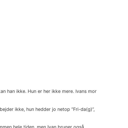
 kan han ikke. Hun er her ikke mere. Ivans mor
bejder ikke, hun hedder jo netop ”Fri-da(g)”,
ammen hele tiden, men Ivan bruger også