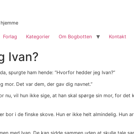
g hjemme
Forlag
Kategorier
Om Bogbotten
Kontakt
g Ivan?
rida, spurgte ham hende: ”Hvorfor hedder jeg Ivan?”
g mor. Det var dem, der gav dig navnet.”
or nu, vil hun ikke sige, at han skal spørge sin mor, for det
r bor i de finske skove. Hun er ikke helt almindelig. Hun ar
ammen med Ivan. De kan sidde sammen uden at skulle tale s