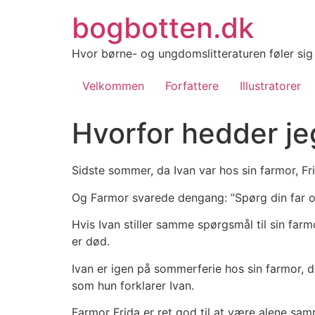
Videre
bogbotten.dk
til
indhold
Hvor børne- og ungdomslitteraturen føler si
Velkommen
Forfattere
Illustratorer
Hvorfor hedder je
Sidste sommer, da Ivan var hos sin farmor, F
Og Farmor svarede dengang: ”Spørg din far o
Hvis Ivan stiller samme spørgsmål til sin farm
er død.
Ivan er igen på sommerferie hos sin farmor, de
som hun forklarer Ivan.
Farmor Frida er ret god til at være alene s