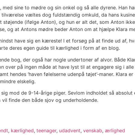
, med sine to mødre og sin onkel og så alle dyrene. Han har
lle tilværelse væltes dog fuldstændig omkuld, da hans kusine
 støjende (ifølge Anton), og hun er alt det, som Anton ikk
lasse, og at Antons mødre beder Anton om at hjælpe Klara med
e mindst have sig en kæreste! I et forsøg på at finde ud af,
arte deres egen guide til kærlighed i form af en blog.
nde bog, der også har nogle undertoner af alvor. Både Klar
 over på ingen måde at have lyst til at engagere sig i alle
amt hendes ‘haven følelserne udenpå tøjet’-maner. Klara er
mindre elskelig.
r sig mod de 9-14-årige piger. Sevlom indholdet så absolut 
 vil finde den både sjov og underholdende.
endt
,
kærlighed
,
teenager
,
udadvent
,
venskab
,
ærlighed