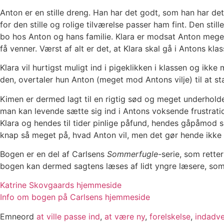
Anton er en stille dreng. Han har det godt, som han har det
for den stille og rolige tilværelse passer ham fint. Den sti
bo hos Anton og hans familie. Klara er modsat Anton meget
få venner. Værst af alt er det, at Klara skal gå i Antons k
Klara vil hurtigst muligt ind i pigeklikken i klassen og ikk
den, overtaler hun Anton (meget mod Antons vilje) til at st
Kimen er dermed lagt til en rigtig sød og meget underholde
man kan levende sætte sig ind i Antons voksende frustration
Klara og hendes til tider pinlige påfund, hendes gåpåmod s
knap så meget på, hvad Anton vil, men det gør hende ikke 
Bogen er en del af Carlsens
Sommerfugle-
serie, som rette
bogen kan dermed sagtens læses af lidt yngre læsere, som
Katrine Skovgaards hjemmeside
Info om bogen på Carlsens hjemmeside
Emneord
at ville passe ind
,
at være ny
,
forelskelse
,
indadv