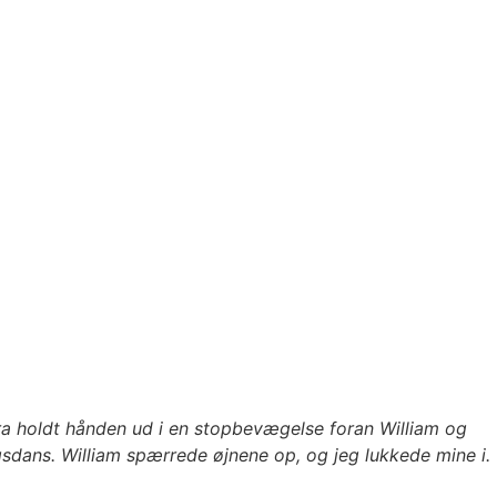
ra holdt hånden ud i en stopbevægelse foran William og
sdans. William spærrede øjnene op, og jeg lukkede mine i.