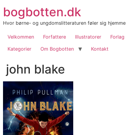
Videre
bogbotten.dk
til
indhold
Hvor børne- og ungdomslitteraturen føler sig hjemme
Velkommen
Forfattere
Illustratorer
Forlag
Kategorier
Om Bogbotten
Kontakt
john blake